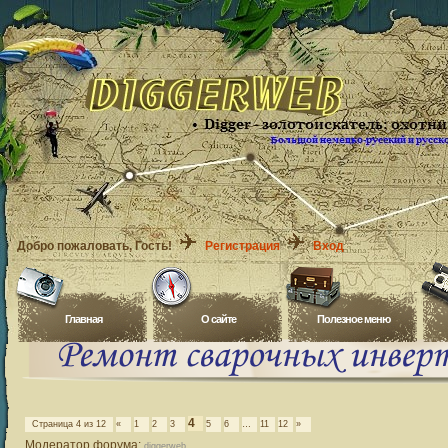
Добро пожаловать
, Гость!
Регистрация
Вход
Главная
O сайте
Полезное меню
4
Страница
4
из
12
«
1
2
3
5
6
…
11
12
»
Модератор форума:
diggerweb