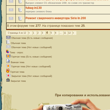
Выгорел элемент D1 обозначение 1АМ, по схеме это транзистор
fubag in130
перегрев силового блока
Ремонт сварочного инвертора Sirio In 200
В этом форуме тем:
277
. На странице показано тем:
25
.
4
Страница
4
из
12
«
1
2
3
5
6
…
11
12
»
Обычная тема (Есть новые сообщения)
Обычная тема
Обычная тема (Нет новых сообщений)
Тема - опрос
Горячая тема (Есть новые сообщения)
Важная тема
Горячая тема (Нет новых сообщений)
Горячая тема
Закрытая тема (Нет новых сообщений)
Закрытая тема
При копировании и использовании