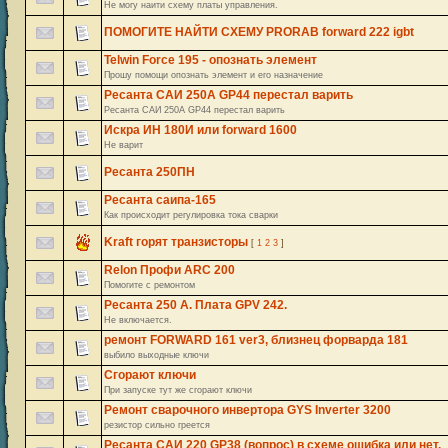
Не могу наити схему платы управления.
ПОМОГИТЕ НАЙТИ СХЕМУ PRORAB forward 222 igbt
Telwin Force 195 - опознать элемент
Прошу помощи опознать элемент и его назначение
Ресанта САИ 250А GP44 перестал варить
Ресанта САИ 250А GP44 перестал варить
Искра ИН 180И или forward 1600
Не варит
Ресанта 250ПН
Ресанта саипа-165
Как происходит регулировка тока сварки
Kraft горят транзисторы
[
1
2
3
]
Relon Профи ARC 200
Помогите с ремонтом
Ресанта 250 А. Плата GPV 242.
Не включается.
ремонт FORWARD 161 ver3, близнец форварда 181
выбило выходные ключи
Сгорают ключи
При запуске тут же сгорают ключи
Ремонт сварочного инвертора GYS Inverter 3200
резистор сильно греется
Ресанта САИ 220 GP38 (вопрос) в схеме ошибка или нет.