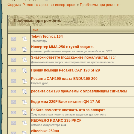
Форум
»
Ремонт сварочных инверторов.
»
Проблемы при ремонте.
Проблемы при ремонте.
Тема
Telwin Tecnica 164
Транзисторы
Инвертер ММА-250 в гухой защите.
причины срабатывания защиты на плате упр-я на базе мс 3525
Знатоки ответте (подскажите пожалуйста).
[
1
2
]
Давненько возник вопрос на который ответ не критичен но жела
Прошу помощи Ресанта САИ 190 SH29
Ресанта САИ190 плата ENDU160-200
Сгорает диод
ресанта саи 190 проблемы с управляющим сигналом
Кедр мма 220F Блок питания QH-17-A0
Ребята помогите опознать что за аппарат
Хочу попытаться поднять аппарат вроде как достоен жить
REDVERG RDARC 235 PROF
номинал конденсатора C34
elitech ис 250пн