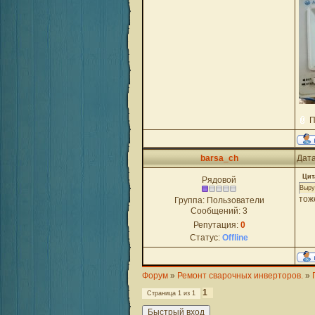
П
barsa_ch
Дата
Цит
Рядовой
Выру
тож
Группа: Пользователи
Сообщений:
3
Репутация:
0
Статус:
Offline
Форум
»
Ремонт сварочных инверторов.
»
1
Страница
1
из
1