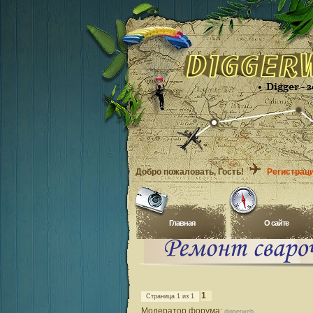
Добро пожаловать
, Гость!
Регистрац
Главная
O сайте
1
Страница
1
из
1
Модератор форума:
diggerweb