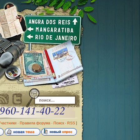
Участники
·
Правила форума
·
Поиск
·
RSS
]