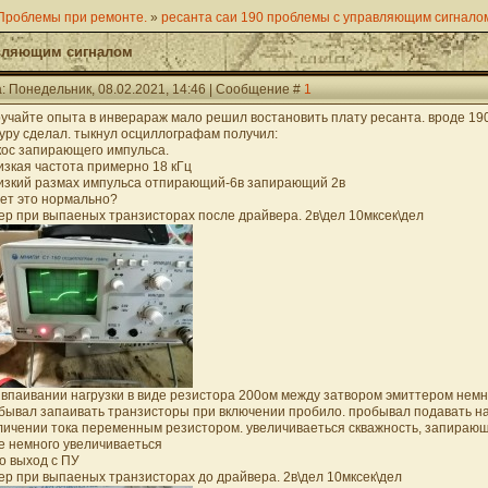
Проблемы при ремонте.
»
ресанта саи 190 проблемы с управляющим сигнало
авляющим сигналом
: Понедельник, 08.02.2021, 14:46 | Сообщение #
1
учайте опыта в инверараж мало решил востановить плату ресанта. вроде 19
уру сделал. тыкнул осциллографам получил:
скос запирающего импульса.
низкая частота примерно 18 кГц
низкий размах импульса отпирающий-6в запирающий 2в
ет это нормально?
ер при выпаеных транзисторах после драйвера. 2в\дел 10мксек\дел
 впаивании нагрузки в виде резистора 200ом между затвором эмиттером немн
бывал запаивать транзисторы при включении пробило. пробывал подавать н
личении тока переменным резистором. увеличиваеться скважность, запирающ
е немного увеличиваеться
то выход с ПУ
ер при выпаеных транзисторах до драйвера. 2в\дел 10мксек\дел