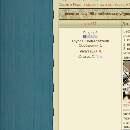
Форум
»
Ремонт сварочных инверторов.
»
ресанта саи 190 проблемы с упр
snek90
Дата
Выр
Рядовой
деж
1. 
Группа: Пользователи
2. 
Сообщений:
1
3. 
Репутация:
0
мож
Статус:
Offline
зам
при
про
уве
тож
а э
зам