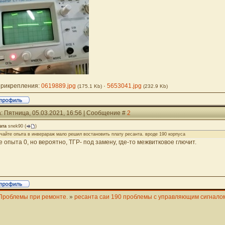
рикрепления:
0619889.jpg
·
5653041.jpg
(175.1 Kb)
(232.9 Kb)
: Пятница, 05.03.2021, 16:56 | Сообщение #
2
ата
snek90
(
)
чайте опыта в инверараж мало решил востановить плату ресанта. вроде 190 корпуса
е опыта 0, но вероятно, ТГР- под замену, где-то межвитковое глючит.
Проблемы при ремонте.
»
ресанта саи 190 проблемы с управляющим сигнало