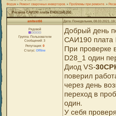
Форум
»
Ремонт сварочных инверторов.
»
Проблемы при ремонте.
»
Реса
Ресанта САИ190 плата ENDU160-200
amltest66
Дата: Понедельник, 08.03.2021, 19
Добрый день п
Рядовой
Группа: Пользователи
САИ190 плата
Сообщений:
3
Репутация:
0
При проверке 
Статус:
Offline
D28_1 один пе
Диод VS-
30
CP
поверил работ
через день воз
переход в про
один.
У себя провер