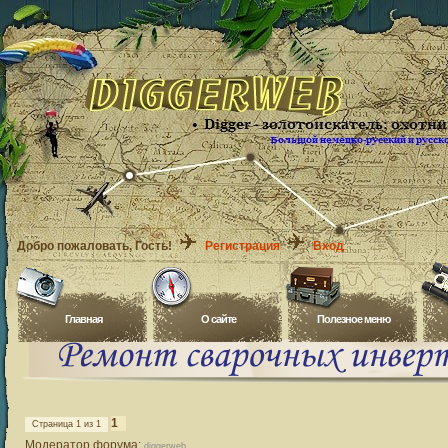
Добро пожаловать
, Гость!
Регистрация
Вход
Главная
O сайте
Полезное меню
1
Страница
1
из
1
Модератор форума:
diggerweb