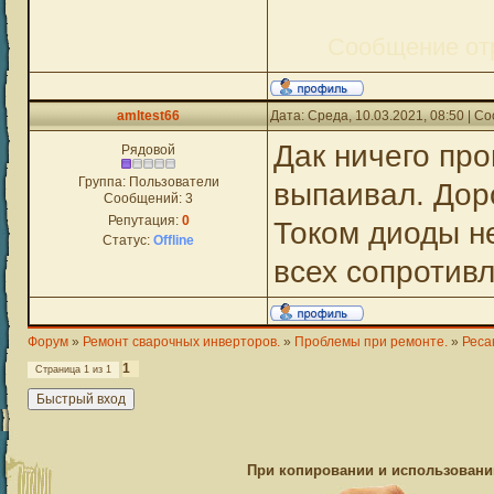
Сообщение от
amltest66
Дата: Среда, 10.03.2021, 08:50 | 
Дак ничего про
Рядовой
Группа: Пользователи
выпаивал. Дор
Сообщений:
3
Репутация:
0
Током диоды н
Статус:
Offline
всех сопротив
Форум
»
Ремонт сварочных инверторов.
»
Проблемы при ремонте.
»
Реса
1
Страница
1
из
1
При копировании и использовании