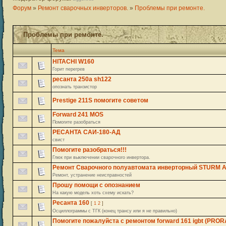
Форум
»
Ремонт сварочных инверторов.
»
Проблемы при ремонте.
Проблемы при ремонте.
Тема
HITACHI W160
Горит перегрев
ресанта 250а sh122
опознать транзистор
Prestige 211S помогите советом
Forward 241 MOS
Помогите разобраться
РЕСАНТА САИ-180-АД
свист
Помогите разобраться!!!
Глюк при выключении сварочного инвертора.
Ремонт Сварочного полуавтомата инверторный STURM 
Ремонт, устранение неисправностей
Прошу помощи с опознанием
На какую модель хоть схему искать?
Ресанта 160
[
1
2
]
Осциллограммы с ТГК (конец трансу или я не правильно)
Помогите пожалуйста с ремонтом forward 161 igbt (PROR