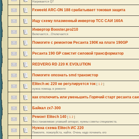
Нагревается Q7
Fxweeld ARC-ON 188 срабатывает токовая защита
Ищу схему плазменный инвертор ТСС САИ 160А
Инвертор Booster.pro210
Включается...Отключается
Помогите с ремонтом Ресанта 190К на плате 190GP
Ресанта 190 GP свистит силовой трансформатор
REDVERG RD 220 K EVOLUTION
Помогите опознать smd транзистор
Elitech ис 220 не регулируется ток
[
1
2
]
нужна помощь в ремонте
как отключить или уменьшить Горячий старт ресанта саи
Байкал zx7-300
Ремонт Elitech 140
[
1
2
]
Восстанавливаю упавший аппарат, нужны советы специалиста.
Нужна схема Elitech ИС 220
Помогите, пожалуйста, найти. Очень надо починить его