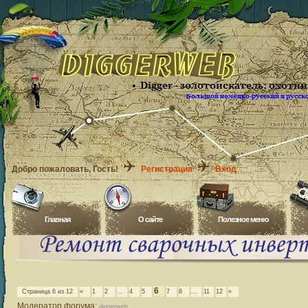
Добро пожаловать
, Гость!
Регистрация
Вход
Главная
O сайте
Полезное меню
6
Страница
6
из
12
«
1
2
…
4
5
7
8
…
11
12
»
Модератор форума:
diggerweb