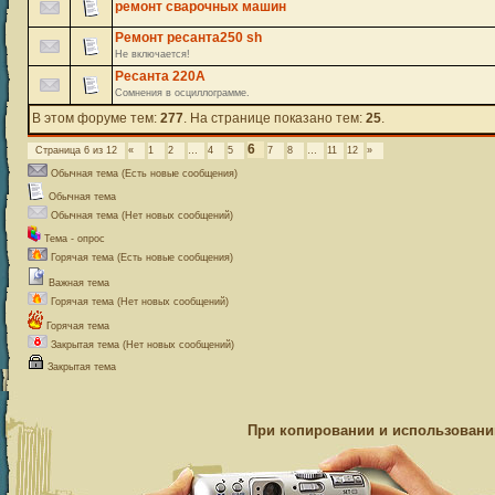
ремонт сварочных машин
Ремонт ресанта250 sh
Не включается!
Ресанта 220А
Сомнения в осциллограмме.
В этом форуме тем:
277
. На странице показано тем:
25
.
6
Страница
6
из
12
«
1
2
…
4
5
7
8
…
11
12
»
Обычная тема (Есть новые сообщения)
Обычная тема
Обычная тема (Нет новых сообщений)
Тема - опрос
Горячая тема (Есть новые сообщения)
Важная тема
Горячая тема (Нет новых сообщений)
Горячая тема
Закрытая тема (Нет новых сообщений)
Закрытая тема
При копировании и использовании