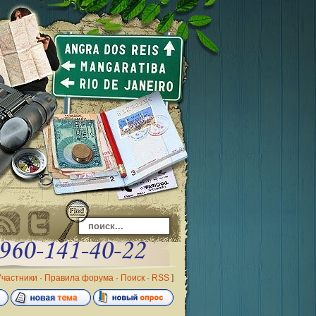
Участники
·
Правила форума
·
Поиск
·
RSS
]