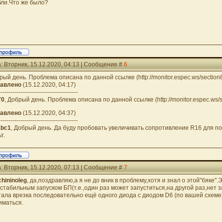
бли.Что же было?
: Вторник, 15.12.2020, 04:13 | Сообщение #
6
рый день. Проблема описана по данной ссылке (http://monitor.espec.ws/section8
авлено
(15.12.2020, 04:17)
----------------------------------------
70
, Добрый день. Проблема описана по данной ссылке (http://monitor.espec.ws/s
авлено
(15.12.2020, 04:37)
----------------------------------------
abc1
, Добрый день. Да буду пробовать увеличивать сопротивление R16 для по
т.
: Вторник, 15.12.2020, 07:13 | Сообщение #
7
chininoleg
, да,поздравляю,а я не до вник в проблему,хотя и знал о этой"бяке
естабильным запуском БП(т.е.,один раз может запуститься,на другой раз,нет 
тала врезка последовательно ещё одного диода с диодом D6 (по вашей схем
иматься.