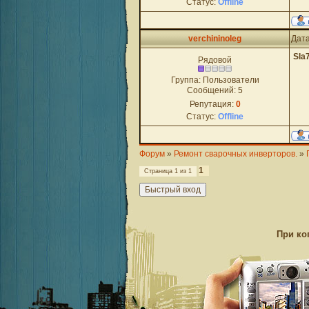
Статус:
Offline
verchininoleg
Дата
Sla
Рядовой
Группа: Пользователи
Сообщений:
5
Репутация:
0
Статус:
Offline
Форум
»
Ремонт сварочных инверторов.
»
1
Страница
1
из
1
При ко