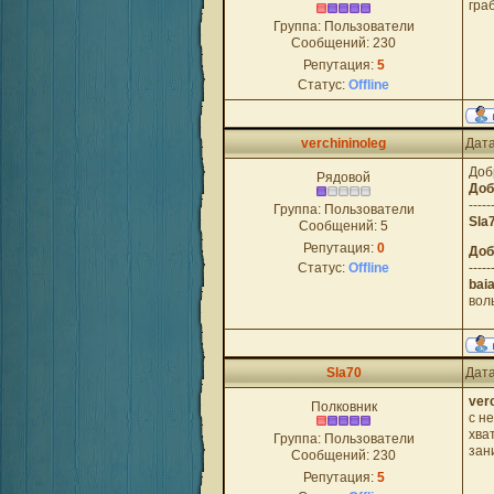
гра
Группа: Пользователи
Сообщений:
230
Репутация:
5
Статус:
Offline
verchininoleg
Дата
Доб
Рядовой
Доб
-----
Группа: Пользователи
Sla
Сообщений:
5
Репутация:
0
Доб
Статус:
Offline
-----
bai
воль
Sla70
Дата
ver
Полковник
с н
хва
Группа: Пользователи
зан
Сообщений:
230
Репутация:
5