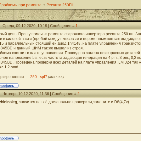
Проблемы при ремонте.
»
Ресанта 250ПН
: Среда, 09.12.2020, 10:19 | Сообщение #
1
рый день. Прошу помочь в ремонте сварочного инвертора ресанта 250 пн. Ап
и в силовой части (пробой между плюсовым и переменным контактом диодного
15 и параллельный стоящий ей диод 1n4148, на плате управления транзист
845BD и данный ШИМ так же вышел из строя.
блема состоит в плате управления. Проведена замена неисправных деталей
ное напряжение 5в., есть частота задающая генерация на 4 pin., 3 pin., 0,2 вол
845BD. Проведена проверка всех деталей на плате управления. LM 324 так ж
kz-1.2-smd.
рикрепления:
__250_.spl7
(463.6 Kb)
: Четверг, 10.12.2020, 11:36 | Сообщение #
2
chininoleg
, значится не всё досконально проверили,замените и D8(4,7v).