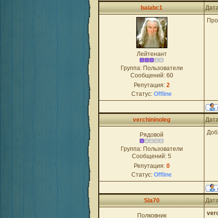
baiabc1
Дата
Про
Лейтенант
Группа: Пользователи
Сообщений:
60
Репутация:
2
Статус:
Offline
verchininoleg
Дата
Доб
Рядовой
Группа: Пользователи
Сообщений:
5
Репутация:
0
Статус:
Offline
Sla70
Дата
ver
Полковник