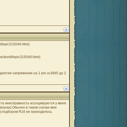
/topic315049.html).
ection8/topic315049.html).
днятия напряжения на 1 pin uc3845 до 2
".Эта неисправность ассоциируется у меня
запуска).Обычно в таком случае мне
е),подбором R16 не приходилось