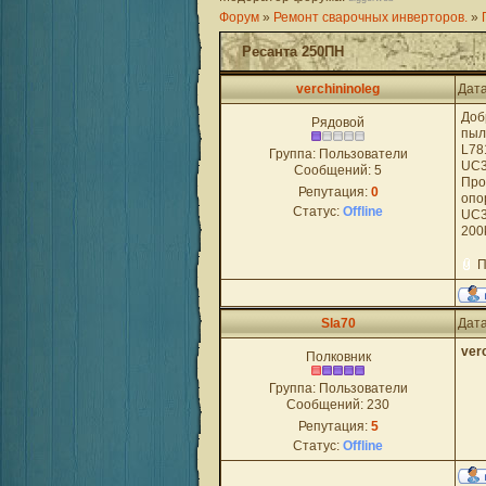
Форум
»
Ремонт сварочных инверторов.
»
Ресанта 250ПН
verchininoleg
Дата
Доб
Рядовой
пыл
L78
Группа: Пользователи
UC3
Сообщений:
5
Про
Репутация:
0
опор
Статус:
Offline
UC3
200
П
Sla70
Дата
ver
Полковник
Группа: Пользователи
Сообщений:
230
Репутация:
5
Статус:
Offline