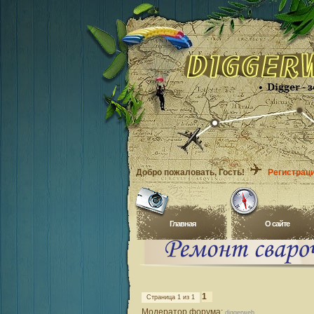
Добро пожаловать
, Гость!
Регистрац
Главная
O сайте
1
Страница
1
из
1
Модератор форума:
diggerweb