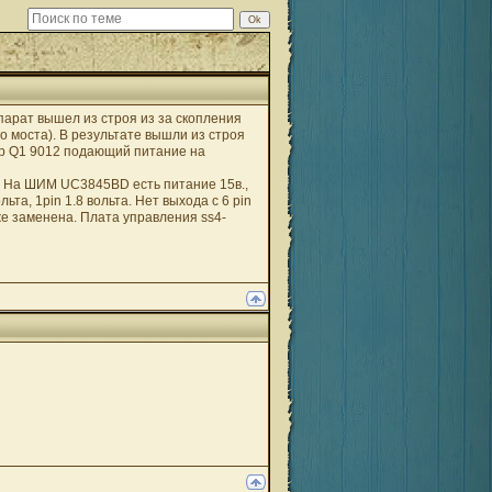
парат вышел из строя из за скопления
 моста). В результате вышли из строя
ор Q1 9012 подающий питание на
. На ШИМ UC3845BD есть питание 15в.,
ьта, 1pin 1.8 вольта. Нет выхода с 6 pin
е заменена. Плата управления ss4-