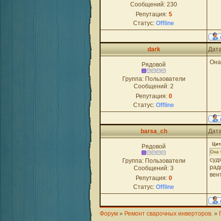
Сообщений:
230
Репутация:
5
Статус:
Offline
dark
Дата
Она
Рядовой
Группа: Пользователи
Сообщений:
2
Репутация:
0
Статус:
Offline
barsa_ch
Дата
Цит
Рядовой
Она 
суд
Группа: Пользователи
рад
Сообщений:
3
вен
Репутация:
0
Статус:
Offline
Форум
»
Ремонт сварочных инверторов.
»