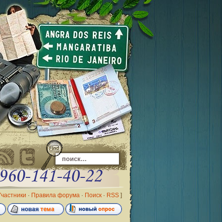
Участники
·
Правила форума
·
Поиск
·
RSS
]