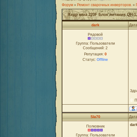
Форум
»
Ремонт сварочных инверторов.
»
Кедр мма 220F Блок питания QH-1
dark
Дата
Рядовой
Группа: Пользователи
Сообщений:
2
Репутация:
0
Статус:
Offline
Здр
П
Sla70
Дата
dar
Полковник
Группа: Пользователи