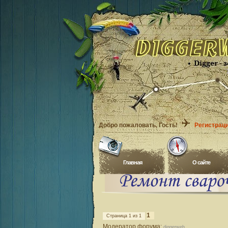
Добро пожаловать
, Гость!
Регистрац
Главная
O сайте
1
Страница
1
из
1
Модератор форума:
diggerweb