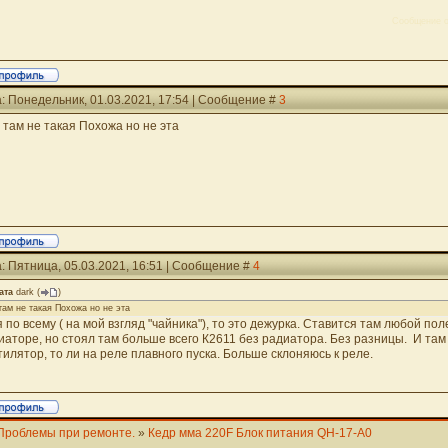
Сообщение о
: Понедельник, 01.03.2021, 17:54 | Сообщение #
3
 там не такая Похожа но не эта
: Пятница, 05.03.2021, 16:51 | Сообщение #
4
ата
dark
(
)
там не такая Похожа но не эта
я по всему ( на мой взгляд "чайника"), то это дежурка. Ставится там любой по
иаторе, но стоял там больше всего К2611 без радиатора. Без разницы. И там
тилятор, то ли на реле плавного пуска. Больше склоняюсь к реле.
Проблемы при ремонте.
»
Кедр мма 220F Блок питания QH-17-A0