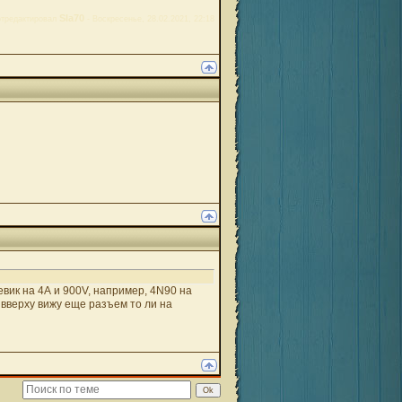
Sla70
тредактировал
-
Воскресенье, 28.02.2021, 22:18
левик на 4А и 900V, например, 4N90 на
 вверху вижу еще разъем то ли на