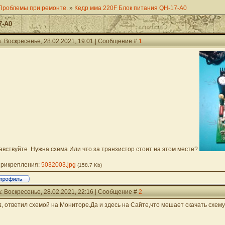
Проблемы при ремонте.
»
Кедр мма 220F Блок питания QH-17-A0
7-A0
: Воскресенье, 28.02.2021, 19:01 | Сообщение #
1
авствуйте Нужна схема Или что за транзистор стоит на этом месте?
рикрепления:
5032003.jpg
(158.7 Kb)
: Воскресенье, 28.02.2021, 22:16 | Сообщение #
2
k
, ответил схемой на Мониторе.Да и здесь на Сайте,что мешает скачать схему