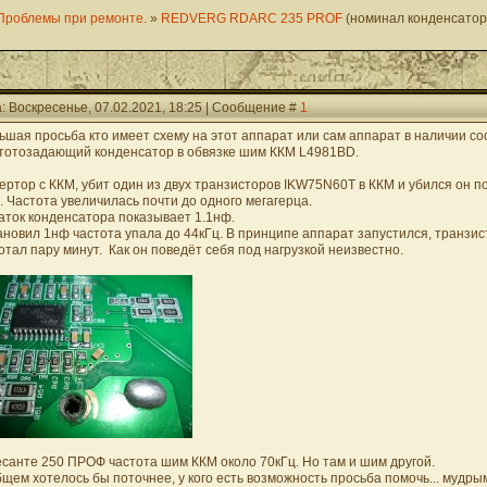
Проблемы при ремонте.
»
REDVERG RDARC 235 PROF
(номинал конденсато
: Воскресенье, 07.02.2021, 18:25 | Сообщение #
1
ьшая просьба кто имеет схему на этот аппарат или сам аппарат в наличии с
тотозадающий конденсатор в обвязке шим ККМ L4981BD.
ертор с ККМ, убит один из двух транзисторов IKW75N60T в ККМ и убился он 
. Частота увеличилась почти до одного мегагерца.
аток конденсатора показывает 1.1нф.
ановил 1нф частота упала до 44кГц. В принципе аппарат запустился, транзисто
отал пару минут. Как он поведёт себя под нагрузкой неизвестно.
есанте 250 ПРОФ частота шим ККМ около 70кГц. Но там и шим другой.
бщем хотелось бы поточнее, у кого есть возможность просьба помочь... мудры