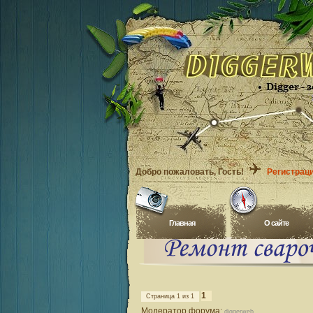
Добро пожаловать
, Гость!
Регистрац
Главная
O сайте
1
Страница
1
из
1
Модератор форума:
diggerweb