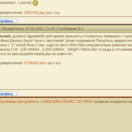
ериально...( шутка)
рикрепления:
4361401.jpg
(245.1 Kb)
: Воскресенье, 07.02.2021, 21:42 | Сообщение #
2
gerweb
, доброго Здравия!В своё время пришлось столкнуться примерно с так
asheet.Данных было "ноль с хвостиком",сроки поджимали.Пришлось аккуратнен
зано с 17 ногой-Rosc.У вас ,судя по фото R62=56k,следовательно рабочая ча
инала C34 : 1nF=44KHz , 2,2nF=28KHz , 680pF=70KHz.Вот отсюда и отталкив
,что на уме разработчиков,увы не известно.
рикрепления:
0738382.docx
(99.3 Kb)
Сообщение о
Проблемы при ремонте.
»
REDVERG RDARC 235 PROF
(номинал конденсато