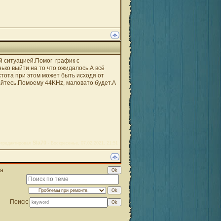
ой ситуацией.Помог график с
ько выйти на то что ожидалось.А всё
стота при этом может быть исходя от
айтесь.Помоему 44KHz, маловато будет.А
Sla70
тредактировал
-
Воскресенье, 07.02.2021, 21:51
ра
Поиск: