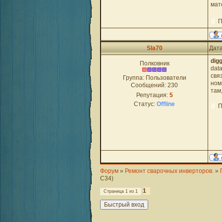
мат
П
Sla70
Дата
dig
Полковник
dat
свя
Группа: Пользователи
ном
Сообщений:
230
там
Репутация:
5
Статус:
Offline
П
Форум
»
Ремонт сварочных инверторов.
»
C34)
1
Страница
1
из
1