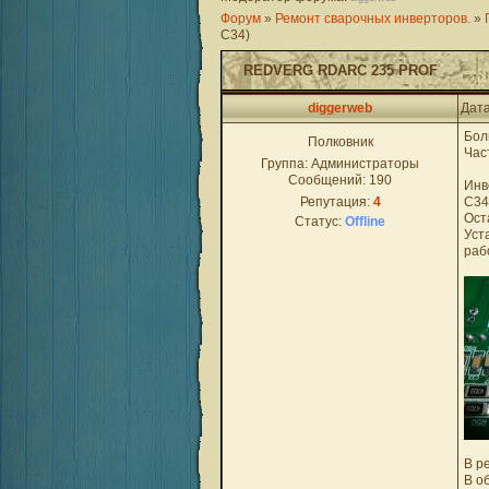
Форум
»
Ремонт сварочных инверторов.
»
C34)
REDVERG RDARC 235 PROF
diggerweb
Дата
Бол
Полковник
Час
Группа: Администраторы
Сообщений:
190
Инв
Репутация:
4
C34
Ост
Статус:
Offline
Уст
раб
В р
В о