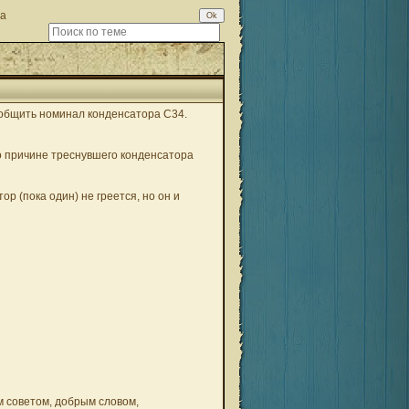
ра
ообщить номинал конденсатора C34.
по причине треснувшего конденсатора
р (пока один) не греется, но он и
м советом, добрым словом,