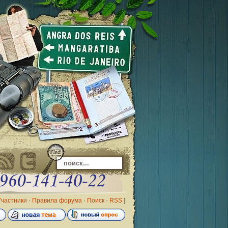
Участники
·
Правила форума
·
Поиск
·
RSS
]