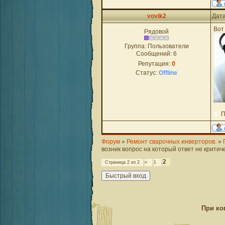
vovik2
Дата
Вот
Рядовой
Группа: Пользователи
Сообщений:
6
Репутация:
0
Статус:
Offline
П
Форум
»
Ремонт сварочных инверторов.
»
возник вопрос на который ответ не критич
2
Страница
2
из
2
«
1
При ко