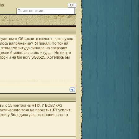
ько
луавтомат.Объясните пжлста....что нужно
лось напряжение? Я понял,что ток на
 этом амплитуда сигнала на затворах
если б менялась амплитуда....Но ни кто
трон и на 8ю ногу SG3525. Хотелось бы
vovik2
ние отредактировал
-
Среда, 31.03.2021, 07:07
анты с 15 контактным ПУ. У ВОВИКА2
ктического тока не прокатит. РТ усилит
ь книгу Володина для осознания своего