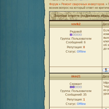
Форум
»
Ремонт сварочных инверторов.
»
возник вопрос на который ответ не критич
Знатоки ответте (подскажите пожа
vovik2
Дата
Есл
Рядовой
изм
вых
Группа: Пользователи
клю
Сообщений:
6
об 
Репутация:
0
до 
Статус:
Offline
itkin21
Дата
htt
Сержант
"на
их 
Группа: Пользователи
уро
Сообщений:
35
Репутация:
1
Статус:
Offline