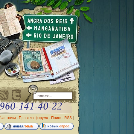
Участники
·
Правила форума
·
Поиск
·
RSS
]