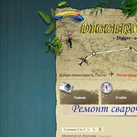
Добро пожаловать
, Гость!
Регистрац
Главная
O сайте
2
Страница
2
из
2
«
1
Модератор форума:
diggerweb