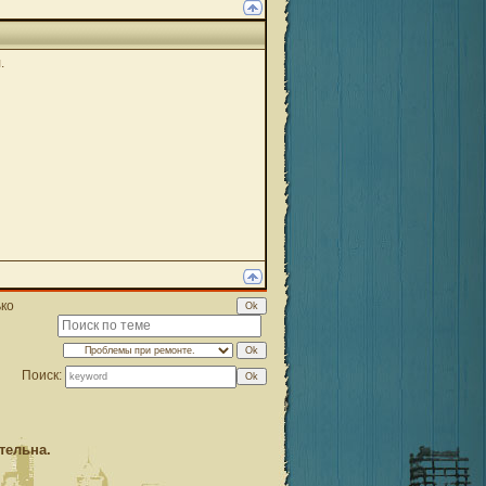
.
ько
Поиск:
тельна.