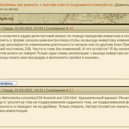
Проблемы при ремонте.
»
Знатоки ответте (подскажите пожалуйста).
(Давнен
ен но жела)
луйста).
: Среда, 31.03.2021, 07:05 | Сообщение #
16
и позволите,задам дилетантский вопрос по поводу переделки инвертора в по
енять в форме сигнала шим-контроллера,чтобы на выходе инвертора изменя
оде регулируется изменением длительности сигнала или по другому Кзап.При
чей постоянна 15В. Частота тоже без изменений. И что остаётся? Я бы понял,
этом ничего не говорит.Только одни схемы реализации: с выхода инвертора оп
конца понять всю процедуру и восполнить пробел в знаниях...
Сообще
: Среда, 31.03.2021, 19:31 | Сообщение #
17
ps://tehnodoka.ru/svarka/159-foxweld-ard-150.html Удешевленный вариант Рес
дуть" регулятор тока ни подкручиванием заданного тока, ни подкручиванием фа
разность и передаст ее на драйвер. Только спираль. Автору посоветую скачат
вня компетенции.