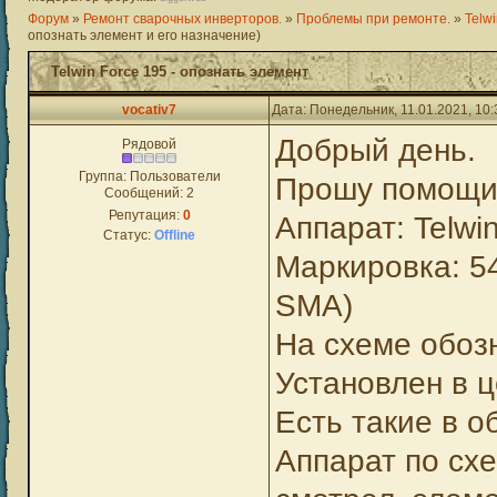
Форум
»
Ремонт сварочных инверторов.
»
Проблемы при ремонте.
»
Telw
опознать элемент и его назначение)
Telwin Force 195 - опознать элемент
vocativ7
Дата: Понедельник, 11.01.2021, 10
Добрый день.
Рядовой
Группа: Пользователи
Прошу помощи 
Сообщений:
2
Репутация:
0
Аппарат: Telwi
Статус:
Offline
Маркировка: 5
SMA)
На схеме обоз
Установлен в ц
Есть такие в о
Аппарат по схе