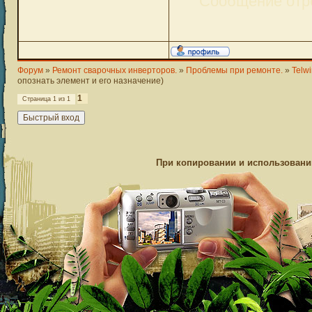
Сообщение отр
Форум
»
Ремонт сварочных инверторов.
»
Проблемы при ремонте.
»
Telw
опознать элемент и его назначение)
1
Страница
1
из
1
При копировании и использовании