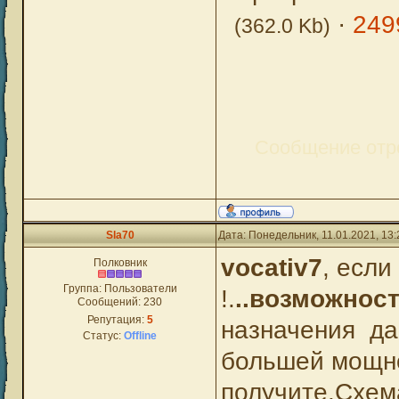
·
249
(362.0 Kb)
Сообщение отр
Sla70
Дата: Понедельник, 11.01.2021, 13
vocativ7
, если
Полковник
Группа: Пользователи
!.
..
возможност
Сообщений:
230
Репутация:
5
назначения да
Статус:
Offline
большей мощнос
получите.Схема