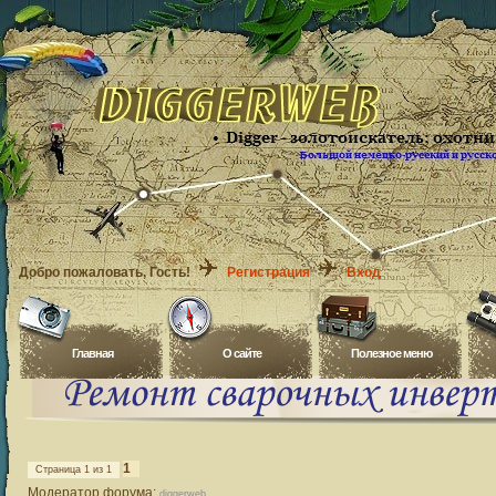
Добро пожаловать
, Гость!
Регистрация
Вход
Главная
O сайте
Полезное меню
1
Страница
1
из
1
Модератор форума:
diggerweb