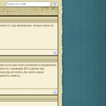
ючается, при включении, сильно греется
е фотосессию плат,основной и управления
ается с проверки БП и далее как
ении.Да,хотелось бы знать ваши
ависеть советы.