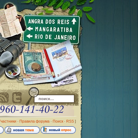
Участники
·
Правила форума
·
Поиск
·
RSS
]