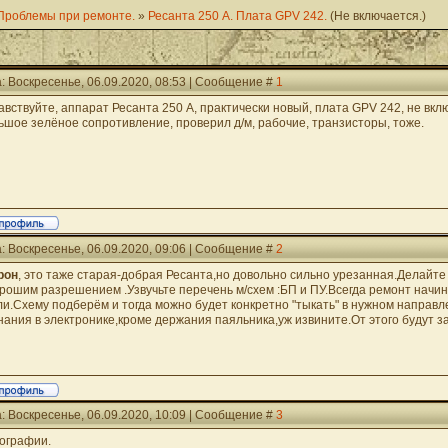
Проблемы при ремонте.
»
Ресанта 250 А. Плата GPV 242.
(Не включается.)
: Воскресенье, 06.09.2020, 08:53 | Сообщение #
1
авствуйте, аппарат Ресанта 250 А, практически новый, плата GPV 242, не вкл
ьшое зелёное сопротивление, проверил д/м, рабочие, транзисторы, тоже.
: Воскресенье, 06.09.2020, 09:06 | Сообщение #
2
рон
, это таже старая-добрая Ресанта,но довольно сильно урезанная.Делайт
орошим разрешением .Узвучьте перечень м/схем :БП и ПУ.Всегда ремонт начин
ли.Схему подберём и тогда можно будет конкретно "тыкать" в нужном направл
нания в электронике,кроме держания паяльника,уж извините.От этого будут з
: Воскресенье, 06.09.2020, 10:09 | Сообщение #
3
ографии.