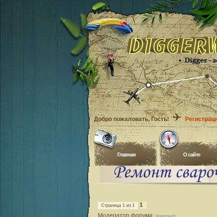
Добро пожаловать
, Гость!
Регистрац
Главная
O сайте
1
Страница
1
из
1
Модератор форума:
diggerweb