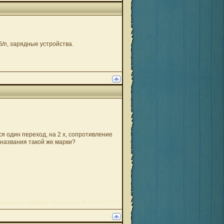
б/п, зарядные устройства.
тся один переход, на 2 х, сопротивление
з названия такой же марки?
патрон
едактировал
-
Воскресенье, 06.09.2020, 13:25