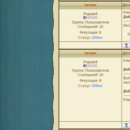
патрон
Дата
Foto
Рядовой
Доб
-----
Группа: Пользователи
Мог
Сообщений:
10
Репутация:
0
П
Статус:
Offline
патрон
Дата
Foto
Рядовой
Доб
Группа: Пользователи
-----
Сообщений:
10
Вып
Репутация:
0
око
Статус:
Offline
Доб
-----
Foto