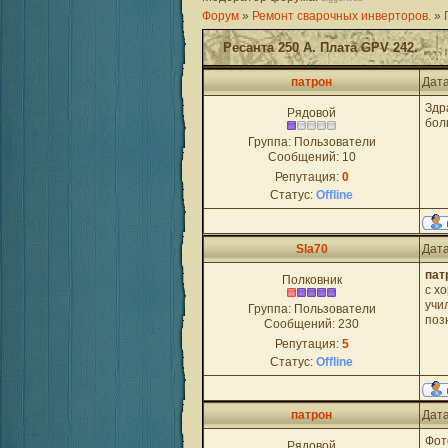
Форум
»
Ремонт сварочных инверторов.
»
Ресанта 250 А. Плата GPV 242.
патрон
Дата
Здр
Рядовой
бол
Группа: Пользователи
Сообщений:
10
Репутация:
0
Статус:
Offline
Sla70
Дата
пат
Полковник
с х
учи
Группа: Пользователи
поз
Сообщений:
230
Репутация:
5
Статус:
Offline
патрон
Дата
Фот
Рядовой