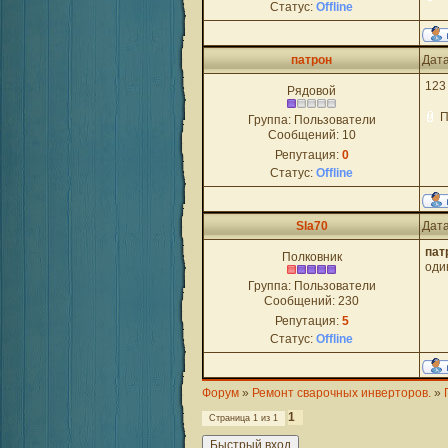
Статус:
Offline
патрон
Дата
123
Рядовой
П
Группа: Пользователи
Сообщений:
10
Репутация:
0
Статус:
Offline
Sla70
Дата
пат
Полковник
оди
Группа: Пользователи
Сообщений:
230
Репутация:
5
Статус:
Offline
Форум
»
Ремонт сварочных инверторов.
»
1
Страница
1
из
1