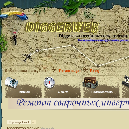
Добро пожаловать
, Гость!
Регистрация
Вход
Главная
O сайте
Полезное меню
1
Страница
1
из
1
Модератор форума:
diggerweb