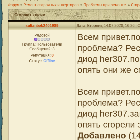
Форум
»
Ремонт сварочных инверторов.
»
Проблемы при ремонте.
»
Сгор
Сгорают ключи
sultanbek2401989
Дата: Вторник, 14.07.2020, 16:26 
Всем привет.п
Рядовой
Группа: Пользователи
проблема? Реса
Сообщений:
3
Репутация:
0
диод her307.по
Статус:
Offline
опять они же с
Всем привет.п
проблема? Реса
диод her307.за
опять сгорели 
Добавлено
(14