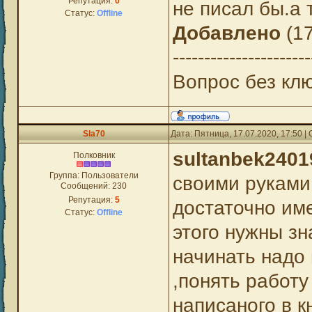
Репутация:
0
не писал бы.а 
Статус:
Offline
Добавлено
(17
----------------------
Вопрос без кл
Sla70
Дата: Пятница, 17.07.2020, 17:50 
sultanbek2401
Полковник
Группа: Пользователи
своими руками 
Сообщений:
230
Репутация:
5
достаточно им
Статус:
Offline
этого нужны з
начинать надо 
,понять работу
написаного в к