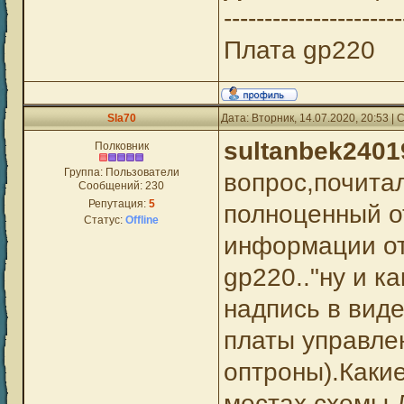
----------------------
Плата gp220
Sla70
Дата: Вторник, 14.07.2020, 20:53 
sultanbek2401
Полковник
Группа: Пользователи
вопрос,почита
Сообщений:
230
Репутация:
5
полноценный о
Статус:
Offline
информации от 
gp220.."ну и к
надпись в вид
платы управле
оптроны).Каки
местах схемы.