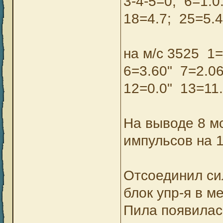
3-4-5=0; 6=1.0
18=4.7; 25=5.4
на м/с 3525 1
6=3.60" 7=2.06
12=0.0" 13=11.
На выводе 8 мс
импульсов на 1
Отсоединил сил
блок упр-я в м
Пила появилас