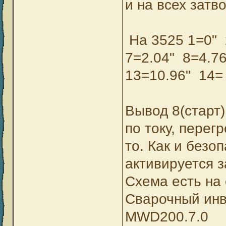
и на всех затв
На 3525 1=0" 
7=2.04" 8=4.7
13=10.96" 14= 
Вывод 8(старт
по току, перег
то. Как и безо
активируется 
Схема есть на 
Сварочный ин
MWD200.7.0