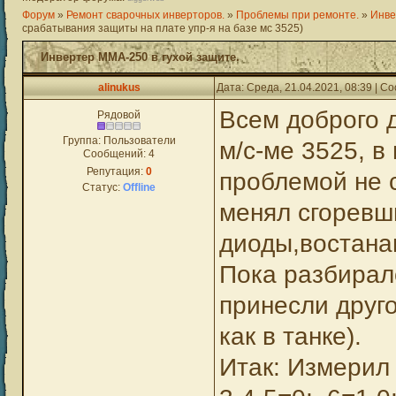
Форум
»
Ремонт сварочных инверторов.
»
Проблемы при ремонте.
»
Инве
срабатывания защиты на плате упр-я на базе мс 3525)
Инвертер ММА-250 в гухой защите.
alinukus
Дата: Среда, 21.04.2021, 08:39 | 
Всем доброго 
Рядовой
Группа: Пользователи
м/с-ме 3525, в
Сообщений:
4
Репутация:
0
проблемой не с
Статус:
Offline
менял сгоревш
диоды,востана
Пока разбирал
принесли друг
как в танке).
Итак: Измерил 