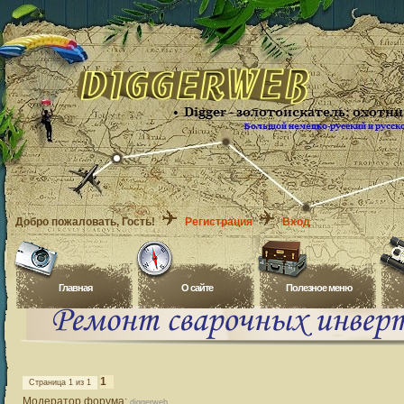
Добро пожаловать
, Гость!
Регистрация
Вход
Главная
O сайте
Полезное меню
1
Страница
1
из
1
Модератор форума:
diggerweb