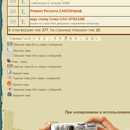
стабилитроны в затворах К2968
Ремонт Ресанта САИ250проф
ищу схему Союз САС-97И210М
вышел из строя блок дежурного напряжения инвертора
В этом форуме тем:
277
. На странице показано тем:
25
.
7
Страница
7
из
12
«
1
2
…
5
6
8
9
…
11
12
»
Обычная тема (Есть новые сообщения)
Обычная тема
Обычная тема (Нет новых сообщений)
Тема - опрос
Горячая тема (Есть новые сообщения)
Важная тема
Горячая тема (Нет новых сообщений)
Горячая тема
Закрытая тема (Нет новых сообщений)
Закрытая тема
При копировании и использовании