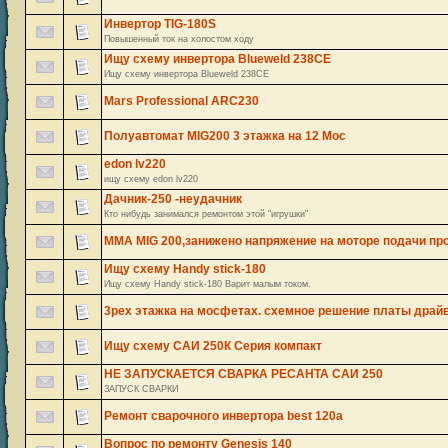
Инвертор TIG-180S
Повышенный ток на холостом ходу
Ищу схему инвертора Blueweld 238CE
Ищу схему инвертора Blueweld 238CE
Mars Professional ARC230
Полуавтомат MIG200 3 этажка на 12 Мос
edon lv220
ищу схему edon lv220
Дачник-250 -неудачник
Кто нибудь занимался ремонтом этой "игрушки"
MMA MIG 200,занижено напряжение на моторе подачи пр
Ищу схему Handy stick-180
Ищу схему Handy stick-180 Варит малым током.
3рех этажка на мосфетах. схемное решение платы драйв
Ищу схему САИ 250К Серия компакт
НЕ ЗАПУСКАЕТСЯ СВАРКА РЕСАНТА САИ 250
ЗАПУСК СВАРКИ
Ремонт сварочного инвертора best 120a
Вопрос по ремонту Genesis 140