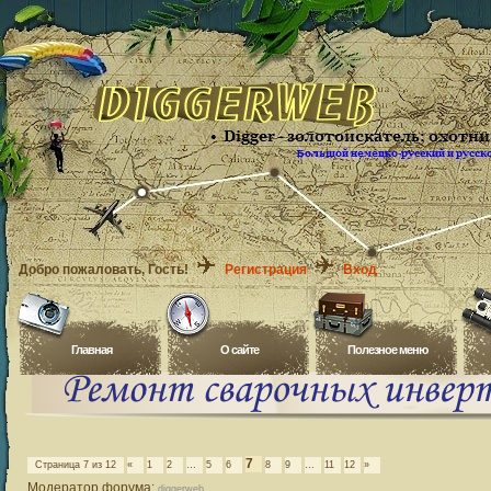
Добро пожаловать
, Гость!
Регистрация
Вход
Главная
O сайте
Полезное меню
7
Страница
7
из
12
«
1
2
…
5
6
8
9
…
11
12
»
Модератор форума:
diggerweb