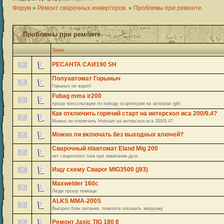
Форум
»
Ремонт сварочных инверторов.
»
Проблемы при ремонте.
Проблемы при ремонте.
Тема
РЕСАНТА САИ190 SH
Полуавтомат Горыныч
Горыныч не варит!
Fubag mma ir200
прошу консультации по поводу осцилограм на затворах igbt
Как отключить горячий старт на интерскол иса 200/9.4?
Можно ли отключить Hotstart на интерскол иса 200/9.4?
Можно ли включать без выходных ключей?
Сварочный п/автомат Eland Mig 200
нет сварочного тока при зажигании дуги.
Ищу схему Сварог MIG3500 (j93)
Maxwelder 160c
Люди прошу помощи
ALKS MMA-200S
Выгорел блок питания, помогите опознать зверушку
Ремонт Jasic TIG 180 II