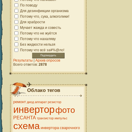
По поводу
Для дезинфикции организма
Потому что, сука, алкоголики!
Для храбрости
Мучает жажда и совесть
Потому что не жуётся
Потому что нахаляву
Без жидкости нельзя
Потому что всё за#%@ло!
Результаты
|
Архив опросов
Всего ответов:
2878
Облако тегов
ремонт
диод
аппарат
резистор
инвертор
фото
РЕСАНТА
транзистор
импульс
схема
инвертора
сварочного