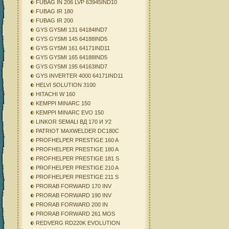
FUBAG IN 206 LVP 63945IND10
FUBAG IR 180
FUBAG IR 200
GYS GYSMI 131 64184IND7
GYS GYSMI 145 64188IND5
GYS GYSMI 161 64171IND11
GYS GYSMI 165 64188IND5
GYS GYSMI 195 64163IND7
GYS INVERTER 4000 64171IND11
HELVI SOLUTION 3100
HITACHI W 160
KEMPPI MINARC 150
KEMPPI MINARC EVO 150
LINKOR SEMALI ВД 170 И У2
PATRIOT MAXWELDER DC180C
PROFHELPER PRESTIGE 160 A
PROFHELPER PRESTIGE 180 A
PROFHELPER PRESTIGE 181 S
PROFHELPER PRESTIGE 210 A
PROFHELPER PRESTIGE 211 S
PRORAB FORWARD 170 INV
PRORAB FORWARD 190 INV
PRORAB FORWARD 200 IN
PRORAB FORWARD 261 MOS
REDVERG RD220K EVOLUTION