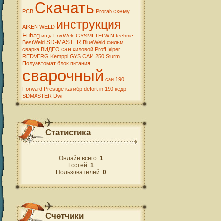
Скачать
схему
PCB
Prorab
инструкция
AIKEN WELD
Fubag
ищу
FoxWeld
GYSMI
TELWIN
technic
SD-MASTER
BestWeld
BlueWeld
фильм
саи
сварка
ВИДЕО
силовой
ProfHelper
REDVERG
Kemppi
GYS
САИ 250
Sturm
Полуавтомат
блок питания
сварочный
саи 190
Forward
Prestige
калибр
defort
in 190
кедр
SDMASTER
Dwi
Статистика
Онлайн всего:
1
Гостей:
1
Пользователей:
0
Счетчики