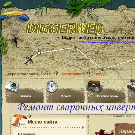
Добро пожаловать
, Гость!
Регистрация
Вход
Главная
O сайте
Полезное меню
Главная
»
Заработок в
Меню сайта
Зараб
Главная