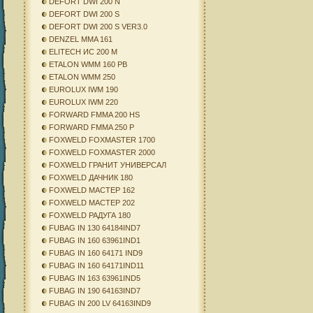
DEFORT DWI 200 N
DEFORT DWI 200 S
DEFORT DWI 200 S VER3.0
DENZEL MMA 161
ELITECH ИС 200 М
ETALON WMM 160 PB
ETALON WMM 250
EUROLUX IWM 190
EUROLUX IWM 220
FORWARD FMMA 200 HS
FORWARD FMMA 250 P
FOXWELD FOXMASTER 1700
FOXWELD FOXMASTER 2000
FOXWELD ГРАНИТ УНИВЕРСАЛ
FOXWELD ДАЧНИК 180
FOXWELD МАСТЕР 162
FOXWELD МАСТЕР 202
FOXWELD РАДУГА 180
FUBAG IN 130 64184IND7
FUBAG IN 160 63961IND1
FUBAG IN 160 64171 IND9
FUBAG IN 160 64171IND11
FUBAG IN 163 63961IND5
FUBAG IN 190 64163IND7
FUBAG IN 200 LV 64163IND9