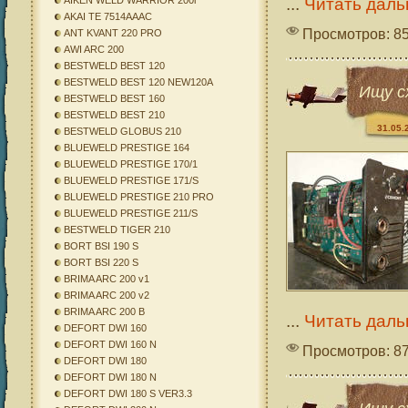
...
Читать даль
AIKEN WELD WARRIOR 200i
AKAI TE 7514AAAC
Просмотров: 8
ANT KVANT 220 PRO
AWI ARC 200
BESTWELD BEST 120
BESTWELD BEST 120 NEW120A
Ищу с
BESTWELD BEST 160
BESTWELD BEST 210
31.05.
BESTWELD GLOBUS 210
BLUEWELD PRESTIGE 164
BLUEWELD PRESTIGE 170/1
BLUEWELD PRESTIGE 171/S
BLUEWELD PRESTIGE 210 PRO
BLUEWELD PRESTIGE 211/S
BESTWELD TIGER 210
BORT BSI 190 S
BORT BSI 220 S
BRIMA ARC 200 v1
BRIMA ARC 200 v2
BRIMA ARC 200 B
...
Читать даль
DEFORT DWI 160
DEFORT DWI 160 N
Просмотров: 8
DEFORT DWI 180
DEFORT DWI 180 N
DEFORT DWI 180 S VER3.3