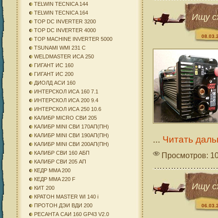
TELWIN TECNICA 144
TELWIN TECNICA 164
Ищу с
TOP DC INVERTER 3200
TOP DC INVERTER 4000
08.03.
TOP MACHINE INVERTER 5000
TSUNAMI WMI 231 C
WELDMASTER ИСА 250
ГИГАНТ ИС 160
ГИГАНТ ИС 200
ДИОЛД АСИ 160
ИНТЕРСКОЛ ИСА 160 7.1
ИНТЕРСКОЛ ИСА 200 9.4
ИНТЕРСКОЛ ИСА 250 10.6
КАЛИБР MICRO СВИ 205
КАЛИБР MINI СВИ 170АП(ПН)
КАЛИБР MINI СВИ 190АП(ПН)
...
Читать даль
КАЛИБР MINI СВИ 200АП(ПН)
КАЛИБР СВИ 160 АБП
Просмотров: 1
КАЛИБР СВИ 205 АП
КЕДР MMA 200
КЕДР MMA 220 F
Ищу с
КИТ 200
КРАТОН MASTER WI 140 i
ПРОТОН ДЭИ ВДИ 200
06.03.
РЕСАНТА САИ 160 GP43 V2.0