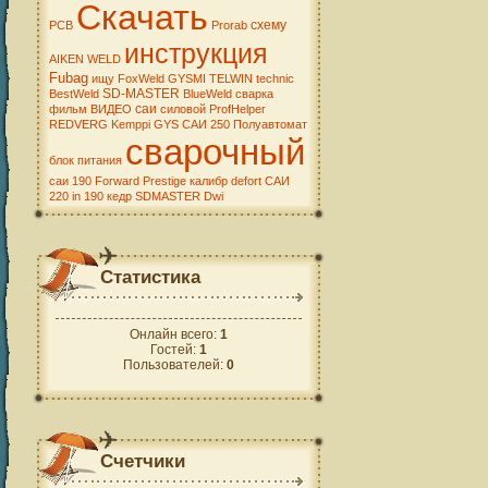
Скачать
схему
PCB
Prorab
инструкция
AIKEN WELD
Fubag
ищу
FoxWeld
GYSMI
TELWIN
technic
SD-MASTER
BestWeld
BlueWeld
сварка
саи
фильм
ВИДЕО
силовой
ProfHelper
REDVERG
Kemppi
GYS
САИ 250
Полуавтомат
сварочный
блок питания
саи 190
Forward
Prestige
калибр
defort
САИ
220
in 190
кедр
SDMASTER
Dwi
Статистика
Онлайн всего:
1
Гостей:
1
Пользователей:
0
Счетчики