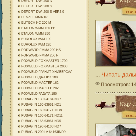
Ищу с
DEFORT DWI 200 N
DEFORT DWI 200 S
DEFORT DWI 200 S VER3.0
22.01.
DENZEL MMA 161
ELITECH ИС 200 М
ETALON WMM 160 PB
ETALON WMM 250
EUROLUX IWM 190
EUROLUX IWM 220
FORWARD FMMA 200 HS
FORWARD FMMA 250 P
FOXWELD FOXMASTER 1700
FOXWELD FOXMASTER 2000
FOXWELD ГРАНИТ УНИВЕРСАЛ
...
Читать даль
FOXWELD ДАЧНИК 180
FOXWELD МАСТЕР 162
Просмотров: 1
FOXWELD МАСТЕР 202
FOXWELD РАДУГА 180
FUBAG IN 130 64184IND7
Ищу с
FUBAG IN 160 63961IND1
FUBAG IN 160 64171 IND9
FUBAG IN 160 64171IND11
15.01.
FUBAG IN 163 63961IND5
FUBAG IN 190 64163IND7
FUBAG IN 200 LV 64163IND9