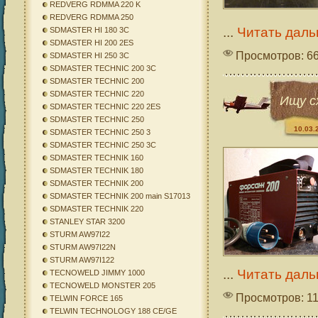
REDVERG RDMMA 220 K
REDVERG RDMMA 250
...
Читать даль
SDMASTER HI 180 3C
SDMASTER HI 200 2ES
Просмотров: 6
SDMASTER HI 250 3C
SDMASTER TECHNIC 200 3C
SDMASTER TECHNIC 200
SDMASTER TECHNIC 220
Ищу с
SDMASTER TECHNIC 220 2ES
SDMASTER TECHNIC 250
10.03.
SDMASTER TECHNIC 250 3
SDMASTER TECHNIC 250 3C
SDMASTER TECHNIK 160
SDMASTER TECHNIK 180
SDMASTER TECHNIK 200
SDMASTER TECHNIK 200 main S17013
SDMASTER TECHNIK 220
STANLEY STAR 3200
STURM AW97I22
STURM AW97I22N
STURM AW97I122
...
Читать даль
TECNOWELD JIMMY 1000
TECNOWELD MONSTER 205
Просмотров: 1
TELWIN FORCE 165
TELWIN TECHNOLOGY 188 CE/GE