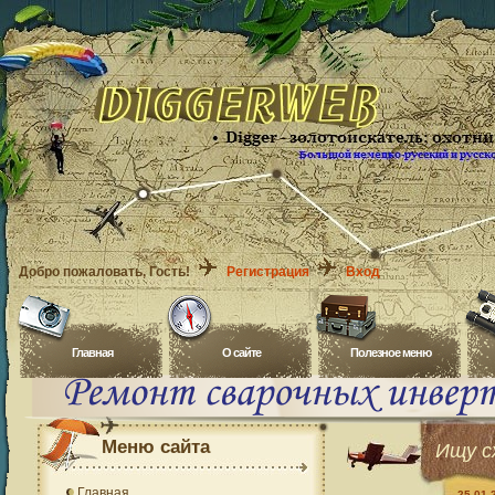
Добро пожаловать
, Гость!
Регистрация
Вход
Главная
O сайте
Полезное меню
Меню сайта
Ищу с
Главная
25.01.