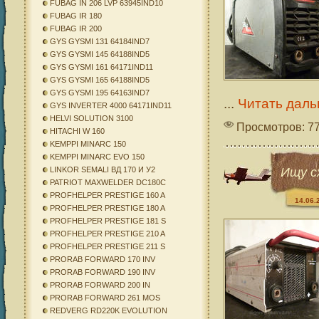
FUBAG IN 206 LVP 63945IND10
FUBAG IR 180
FUBAG IR 200
GYS GYSMI 131 64184IND7
GYS GYSMI 145 64188IND5
GYS GYSMI 161 64171IND11
GYS GYSMI 165 64188IND5
GYS GYSMI 195 64163IND7
...
Читать даль
GYS INVERTER 4000 64171IND11
HELVI SOLUTION 3100
Просмотров: 7
HITACHI W 160
KEMPPI MINARC 150
KEMPPI MINARC EVO 150
Ищу с
LINKOR SEMALI ВД 170 И У2
PATRIOT MAXWELDER DC180C
PROFHELPER PRESTIGE 160 A
14.06.
PROFHELPER PRESTIGE 180 A
PROFHELPER PRESTIGE 181 S
PROFHELPER PRESTIGE 210 A
PROFHELPER PRESTIGE 211 S
PRORAB FORWARD 170 INV
PRORAB FORWARD 190 INV
PRORAB FORWARD 200 IN
PRORAB FORWARD 261 MOS
REDVERG RD220K EVOLUTION