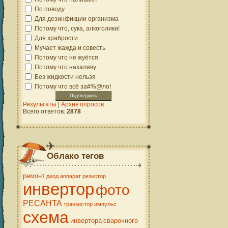
По поводу
Для дезинфикции организма
Потому что, сука, алкоголики!
Для храбрости
Мучает жажда и совесть
Потому что не жуётся
Потому что нахаляву
Без жидкости нельзя
Потому что всё за#%@ло!
Результаты
|
Архив опросов
Всего ответов:
2878
Облако тегов
ремонт
диод
аппарат
резистор
инвертор
фото
РЕСАНТА
транзистор
импульс
схема
инвертора
сварочного