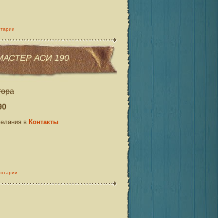
нтарии
МАСТЕР АСИ 190
тора
90
желания в
Контакты
ентарии