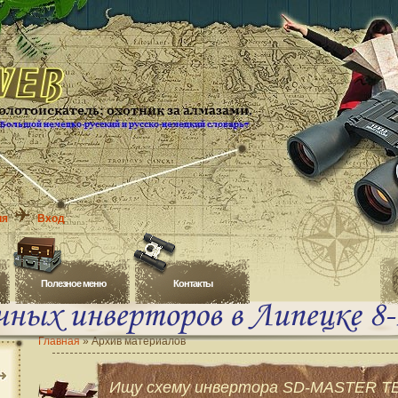
ия
Вход
Полезное меню
Контакты
Главная
»
Архив материалов
Ищу схему инвертора SD-MASTER T