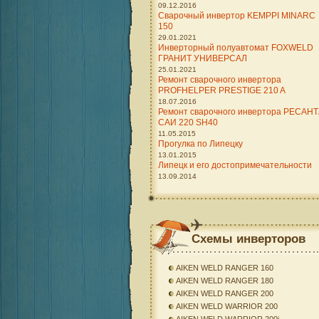
09.12.2016
Сварочный инвертор KEMPPI MINARC
150
29.01.2021
Инверторный полуавтомат FOXWELD
ГРАНИТ УНИВЕРСАЛ
25.01.2021
Ремонт сварочного инвертора
PROFHELPER PRESTIGE 210 A
18.07.2016
Ремонт сварочного инвертора РЕСАН
САИ 220 SH40
11.05.2015
Прогулка по Липецку
13.01.2015
Липецк и его достопримечательности
13.09.2014
Схемы инверторов
AIKEN WELD RANGER 160
AIKEN WELD RANGER 180
AIKEN WELD RANGER 200
AIKEN WELD WARRIOR 200