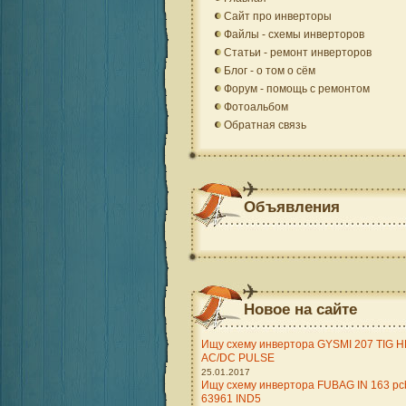
Сайт про инверторы
Файлы - схемы инверторов
Статьи - ремонт инверторов
Блог - о том о сём
Форум - помощь с ремонтом
Фотоальбом
Обратная связь
Объявления
Новое на сайте
Ищу схему инвертора GYSMI 207 TIG H
AC/DC PULSE
25.01.2017
Ищу схему инвертора FUBAG IN 163 pc
63961 IND5