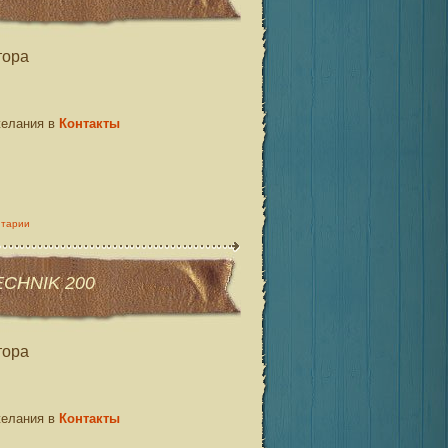
тора
желания в
Контакты
нтарии
ECHNIK 200
тора
желания в
Контакты