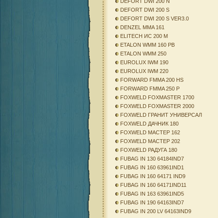
DEFORT DWI 200 N
DEFORT DWI 200 S
DEFORT DWI 200 S VER3.0
DENZEL MMA 161
ELITECH ИС 200 М
ETALON WMM 160 PB
ETALON WMM 250
EUROLUX IWM 190
EUROLUX IWM 220
FORWARD FMMA 200 HS
FORWARD FMMA 250 P
FOXWELD FOXMASTER 1700
FOXWELD FOXMASTER 2000
FOXWELD ГРАНИТ УНИВЕРСАЛ
FOXWELD ДАЧНИК 180
FOXWELD МАСТЕР 162
FOXWELD МАСТЕР 202
FOXWELD РАДУГА 180
FUBAG IN 130 64184IND7
FUBAG IN 160 63961IND1
FUBAG IN 160 64171 IND9
FUBAG IN 160 64171IND11
FUBAG IN 163 63961IND5
FUBAG IN 190 64163IND7
FUBAG IN 200 LV 64163IND9