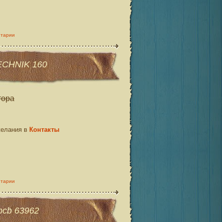
нтарии
ECHNIK 160
тора
желания в
Контакты
нтарии
pcb 63962