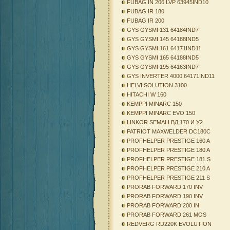
FUBAG IN 206 LVP 63945IND10
FUBAG IR 180
FUBAG IR 200
GYS GYSMI 131 64184IND7
GYS GYSMI 145 64188IND5
GYS GYSMI 161 64171IND11
GYS GYSMI 165 64188IND5
GYS GYSMI 195 64163IND7
GYS INVERTER 4000 64171IND11
HELVI SOLUTION 3100
HITACHI W 160
KEMPPI MINARC 150
KEMPPI MINARC EVO 150
LINKOR SEMALI ВД 170 И У2
PATRIOT MAXWELDER DC180C
PROFHELPER PRESTIGE 160 A
PROFHELPER PRESTIGE 180 A
PROFHELPER PRESTIGE 181 S
PROFHELPER PRESTIGE 210 A
PROFHELPER PRESTIGE 211 S
PRORAB FORWARD 170 INV
PRORAB FORWARD 190 INV
PRORAB FORWARD 200 IN
PRORAB FORWARD 261 MOS
REDVERG RD220K EVOLUTION