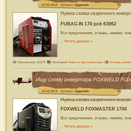
22.02.2014
Добавил:
diggerweb
Нужна схема сварочного инвер
FUBAG IN 170 pcb 63962
Все предложения, отзывы, намёки, по
...
Читать дальше »
Просмотров: 11070
Категория:
Новости про инверторы
Отзывы, комм
Ищу схему инвертора FOXWELD FO
15.02.2014
Добавил:
diggerweb
Нужна схема сварочного инвер
FOXWELD FOXMASTER 1700
Все предложения, отзывы, намёки, по
...
Читать дальше »