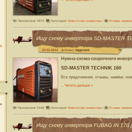
Просмотров: 5675
Категория:
Новости про инверторы
Отзывы, комме
Ищу схему инвертора SD-MASTER T
ТА
23.02.2014
Добавил:
diggerweb
Нужна схема сварочного инвер
SD-MASTER TECHNIK 160
Все предложения, отзывы, намёки, по
...
Читать дальше »
Просмотров: 5149
Категория:
Новости про инверторы
Отзывы, комме
Ищу схему инвертора FUBAG IN 170 