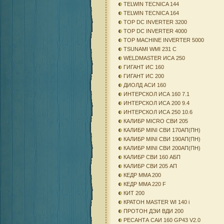
TELWIN TECNICA 144
TELWIN TECNICA 164
TOP DC INVERTER 3200
TOP DC INVERTER 4000
TOP MACHINE INVERTER 5000
TSUNAMI WMI 231 C
WELDMASTER ИСА 250
ГИГАНТ ИС 160
ГИГАНТ ИС 200
ДИОЛД АСИ 160
ИНТЕРСКОЛ ИСА 160 7.1
ИНТЕРСКОЛ ИСА 200 9.4
ИНТЕРСКОЛ ИСА 250 10.6
КАЛИБР MICRO СВИ 205
КАЛИБР MINI СВИ 170АП(ПН)
КАЛИБР MINI СВИ 190АП(ПН)
КАЛИБР MINI СВИ 200АП(ПН)
КАЛИБР СВИ 160 АБП
КАЛИБР СВИ 205 АП
КЕДР MMA 200
КЕДР MMA 220 F
КИТ 200
КРАТОН MASTER WI 140 i
ПРОТОН ДЭИ ВДИ 200
РЕСАНТА САИ 160 GP43 V2.0