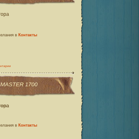
тора
желания в
Контакты
ентарии
XMASTER 1700
тора
желания в
Контакты