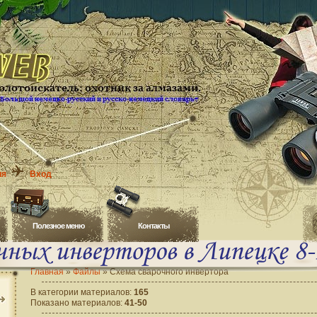
ия
Вход
Полезное меню
Контакты
Главная
»
Файлы
» Схема сварочного инвертора
В категории материалов
:
165
Показано материалов
:
41-50