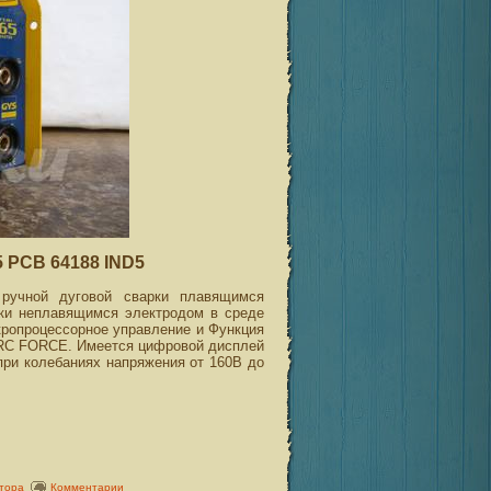
 PCB 64188 IND5
ручной дуговой сварки плавящимся
рки неплавящимся электродом в среде
ропроцессорное управление и Функция
RC FORCE. Имеется цифровой дисплей
 при колебаниях напряжения от 160В до
тора
Комментарии