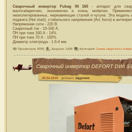
Сварочный инвертор Fubag IN 160
- аппарат для сва
малогабаритнен, экономичен и очень мобилен. Применяет
низколегированных, нержавеющих сталей и чугуна. Эта модель 
поджига (Hot start), стабильного напряжения (Arc force) и антиприли
Напряжение сети - 220 В.
Сварочный ток - 10-160 А.
ПН при токе 160 А - 14%
ПН при токе 70 А - 100%
Диаметр электрода - 1.6-4 мм.
Просмотров: 9056
Загрузок: 1409
Категория:
Схема сварочного инвер
Сварочный инвертор DEFORT DWI 16
05.04.2018
Добавил:
diggerweb