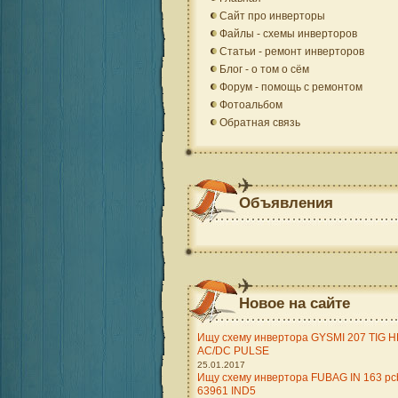
Сайт про инверторы
Файлы - схемы инверторов
Статьи - ремонт инверторов
Блог - о том о сём
Форум - помощь с ремонтом
Фотоальбом
Обратная связь
Объявления
Новое на сайте
Ищу схему инвертора GYSMI 207 TIG H
AC/DC PULSE
25.01.2017
Ищу схему инвертора FUBAG IN 163 pc
63961 IND5