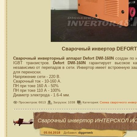
Сварочный инвертор DEFORT 
Сварочный инверторный аппарат Defort DWI-160N
создан по и
IGBT транзистров.
Defort DWI-160N
гарантирует высокое ка
независимо от перепадов в сети. Инвертор имеет встроенную за
для переноски.
Напряжение сети - 220 В.
Сварочный ток - 10-160 А.
ПН при токе 160 А - 50%
ПН при токе 110 А - 100%
Диаметр электрода - 1.6-4 мм.
Просмотров: 6613
Загрузок: 1038
Категория:
Схема сварочного инвер
Сварочный инвертор ИНТЕРСКОЛ ИСА
05.04.2018
Добавил:
diggerweb