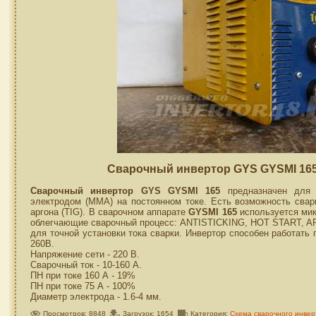
Сварочный инвертор GYS GYSMI 165
Сварочный инвертор GYS GYSMI 165
предназначен для 
электродом (MMA) на постоянном токе. Есть возможность сва
аргона (TIG). В сварочном аппарате
GYSMI 165
используется мик
облегчающие сварочный процесс: ANTISTICKING, HOT START, A
для точной установки тока сварки. Инвертор способен работать
260В.
Напряжение сети - 220 В.
Сварочный ток - 10-160 А.
ПН при токе 160 А - 19%
ПН при токе 75 А - 100%
Диаметр электрода - 1.6-4 мм.
Просмотров: 8848
Загрузок: 1654
Категория:
Схема сварочного инвер