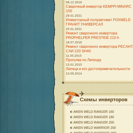
09.12.2016
Сварочный инвертор KEMPPI MINARC
150
29.01.2021
Инверторный полуавтомат FOXWELD
ГРАНИТ УНИВЕРСАЛ
25.01.2021
Ремонт сварочного инвертора
PROFHELPER PRESTIGE 210 A
18.07.2016
Ремонт сварочного инвертора РЕСАН
САИ 220 SH40
11.05.2015
Прогулка по Липецку
13.01.2015
Липецк и его достопримечательности
13.09.2014
Схемы инверторов
AIKEN WELD RANGER 160
AIKEN WELD RANGER 180
AIKEN WELD RANGER 200
AIKEN WELD WARRIOR 200