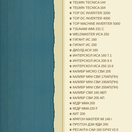
TELWIN TECNICA 144
TELWIN TECNICA 164
TOP DC INVERTER 3200
TOP DC INVERTER 4000
TOP MACHINE INVERTER 5000
TSUNAMI WMI 231 C
WELDMASTER ИСА 250
ГИГАНТ ИС 160
ГИГАНТ ИС 200
ДИОЛД АСИ 160
ИНТЕРСКОЛ ИСА 160 7.1
ИНТЕРСКОЛ ИСА 200 9.4
ИНТЕРСКОЛ ИСА 250 10.6
КАЛИБР MICRO СВИ 205
КАЛИБР MINI СВИ 170АП(ПН)
КАЛИБР MINI СВИ 190АП(ПН)
КАЛИБР MINI СВИ 200АП(ПН)
КАЛИБР СВИ 160 АБП
КАЛИБР СВИ 205 АП
КЕДР MMA 200
КЕДР MMA 220 F
КИТ 200
КРАТОН MASTER WI 140 i
ПРОТОН ДЭИ ВДИ 200
РЕСАНТА САИ 160 GP43 V2.0