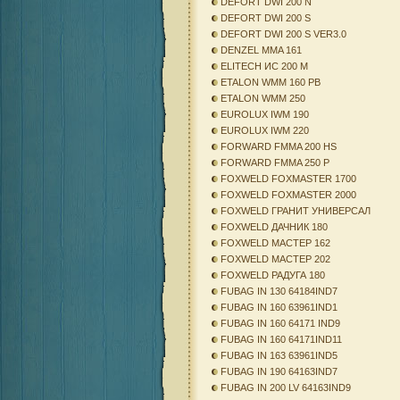
DEFORT DWI 200 N
DEFORT DWI 200 S
DEFORT DWI 200 S VER3.0
DENZEL MMA 161
ELITECH ИС 200 М
ETALON WMM 160 PB
ETALON WMM 250
EUROLUX IWM 190
EUROLUX IWM 220
FORWARD FMMA 200 HS
FORWARD FMMA 250 P
FOXWELD FOXMASTER 1700
FOXWELD FOXMASTER 2000
FOXWELD ГРАНИТ УНИВЕРСАЛ
FOXWELD ДАЧНИК 180
FOXWELD МАСТЕР 162
FOXWELD МАСТЕР 202
FOXWELD РАДУГА 180
FUBAG IN 130 64184IND7
FUBAG IN 160 63961IND1
FUBAG IN 160 64171 IND9
FUBAG IN 160 64171IND11
FUBAG IN 163 63961IND5
FUBAG IN 190 64163IND7
FUBAG IN 200 LV 64163IND9