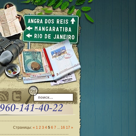
Страницы
:
«
1
2
3
4
5
6
7
...
16
17
»