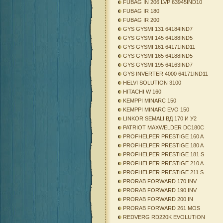
FUBAG IN 206 LVP 63945IND10
FUBAG IR 180
FUBAG IR 200
GYS GYSMI 131 64184IND7
GYS GYSMI 145 64188IND5
GYS GYSMI 161 64171IND11
GYS GYSMI 165 64188IND5
GYS GYSMI 195 64163IND7
GYS INVERTER 4000 64171IND11
HELVI SOLUTION 3100
HITACHI W 160
KEMPPI MINARC 150
KEMPPI MINARC EVO 150
LINKOR SEMALI ВД 170 И У2
PATRIOT MAXWELDER DC180C
PROFHELPER PRESTIGE 160 A
PROFHELPER PRESTIGE 180 A
PROFHELPER PRESTIGE 181 S
PROFHELPER PRESTIGE 210 A
PROFHELPER PRESTIGE 211 S
PRORAB FORWARD 170 INV
PRORAB FORWARD 190 INV
PRORAB FORWARD 200 IN
PRORAB FORWARD 261 MOS
REDVERG RD220K EVOLUTION