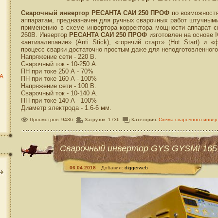
Сварочный инвертор РЕСАНТА САИ 250 ПРОФ
по возможностя
аппаратам, предназначен для ручных сварочных работ штучным
применению в схеме инвертора корректора мощности аппарат с
260В. Инвертор
РЕСАНТА САИ 250 ПРОФ
изготовлен на основе 
«антизалипание» (Anti Stick), «горячий старт» (Hot Start) и 
процесс сварки достаточно простым даже для неподготовленного
Напряжение сети - 220 В.
Сварочный ток - 10-250 А.
ПН при токе 250 А - 70%
ТА
ПН при токе 160 А - 100%
Напряжение сети - 100 В.
Сварочный ток - 10-140 А.
ПН при токе 140 А - 100%
Диаметр электрода - 1.6-6 мм.
Просмотров: 9436
Загрузок: 1736
Категория:
Схема сварочного инвер
Сварочный инвертор GYS GYSMI 165
06.04.2018
Добавил:
diggerweb