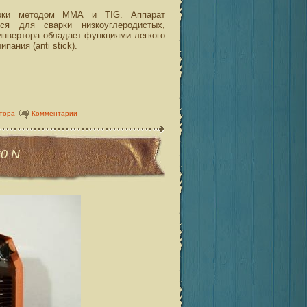
рки методом ММА и TIG. Аппарат
ся для сварки низкоуглеродистых,
инвертора обладает функциями легкого
пания (anti stick).
тора
Комментарии
0 N