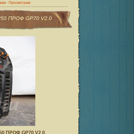
кам
·
Просмотрам
250 ПРОФ GP70 V2.0
0 ПРОФ GP70 V2.0