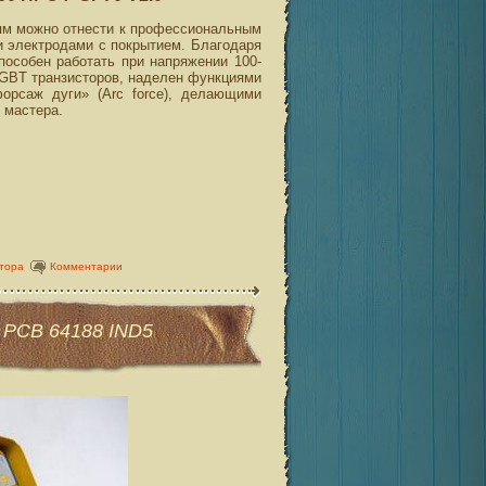
м можно отнести к профессиональным
и электродами с покрытием. Благодаря
пособен работать при напряжении 100-
IGBT транзисторов, наделен функциями
«форсаж дуги» (Arc force), делающими
 мастера.
тора
Комментарии
 PCB 64188 IND5