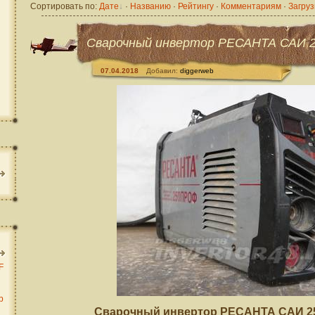
Сортировать по
:
Дате
·
Названию
·
Рейтингу
·
Комментариям
·
Загруз
Сварочный инвертор РЕСАНТА САИ 
07.04.2018
Добавил:
diggerweb
F
b
Сварочный инвертор РЕСАНТА САИ 25