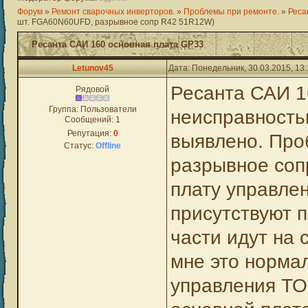
Форум
»
Ремонт сварочных инверторов.
»
Проблемы при ремонте.
»
Реса
шт. FGA60N60UFD, разрывное сопр R42 51R12W)
Ресанта САИ 160 основная плата GP33
Letunov45
Дата: Понедельник, 30.03.2015, 13
Ресанта САИ 1
Рядовой
Группа: Пользователи
неисправность
Сообщений:
1
Репутация:
0
выявлено. Про
Статус:
Offline
разрывное соп
плату управле
присутствуют 
части идут на 
мне это норма
управления TO