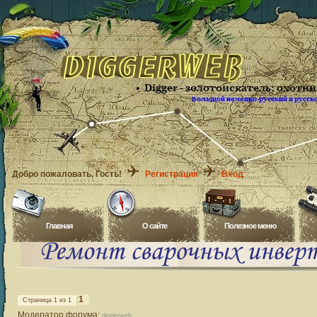
Добро пожаловать
, Гость!
Регистрация
Вход
Главная
O сайте
Полезное меню
1
Страница
1
из
1
Модератор форума:
diggerweb