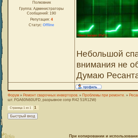
Полковник
Группа: Администраторы
Сообщений:
190
Репутация:
4
Статус:
Offline
Небольшой спа
внимания не об
Думаю Ресанта
Форум
»
Ремонт сварочных инверторов.
»
Проблемы при ремонте.
»
Реса
шт. FGA60N60UFD, разрывное сопр R42 51R12W)
1
Страница
1
из
1
При копировании и использовании