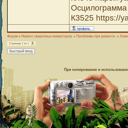
Осцилограмма 
К3525 https://y
Форум
»
Ремонт сварочных инверторов.
»
Проблемы при ремонте.
»
Ложн
1
Страница
1
из
1
При копировании и использовании