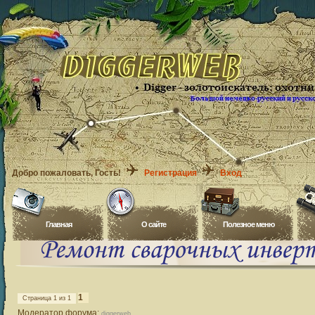
Добро пожаловать
, Гость!
Регистрация
Вход
Главная
O сайте
Полезное меню
1
Страница
1
из
1
Модератор форума:
diggerweb