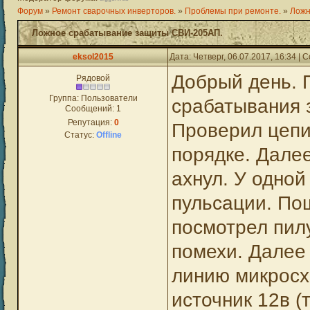
Форум
»
Ремонт сварочных инверторов.
»
Проблемы при ремонте.
»
Ложн
Ложное срабатывание защиты СВИ-205АП.
eksol2015
Дата: Четверг, 06.07.2017, 16:34 |
Добрый день. 
Рядовой
Группа: Пользователи
срабатывания 
Сообщений:
1
Репутация:
0
Проверил цепи 
Статус:
Offline
порядке. Дале
ахнул. У одной
пульсации. Пош
посмотрел пилу
помехи. Далее
линию микросх
источник 12в (