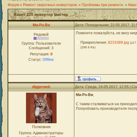
Форум
»
Ремонт сварочных инверторов.
»
Проблемы при ремонте.
»
Кван
Квант 220 инвертор мастер
Ми-Ро-Ви
Дата: Понедельник, 22.05.2017, 11
Помогите пожалуйста, не могу нигд
Рядовой
Прикрепления:
8233389.jpg
(117
Группа: Пользователи
(298.9 Kb)
Сообщений:
3
Репутация:
0
Статус:
Offline
diggerweb
Дата: Среда, 24.05.2017, 12:55 | 
Ми-Ро-Ви
,
С таким сталкиваться на приходил
Попробовать производителя поспр
Полковник
Группа: Администраторы