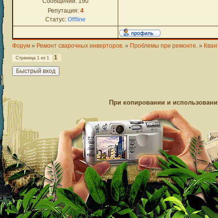
Сообщений:
190
Репутация:
4
Статус:
Offline
Форум
»
Ремонт сварочных инверторов.
»
Проблемы при ремонте.
»
Кван
1
Страница
1
из
1
При копировании и использовании