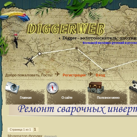
Добро пожаловать
, Гость!
Регистрация
Вход
Главная
O сайте
Полезное меню
1
Страница
1
из
1
Модератор форума:
diggerweb