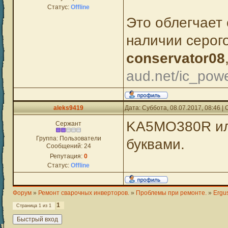
Статус:
Offline
Это облегчает 
наличии серог
conservator08
aud.net/ic_powe
aleks9419
Дата: Суббота, 08.07.2017, 08:46 
KA5MO380R или
Сержант
Группа: Пользователи
буквами.
Сообщений:
24
Репутация:
0
Статус:
Offline
Форум
»
Ремонт сварочных инверторов.
»
Проблемы при ремонте.
»
Ergu
1
Страница
1
из
1