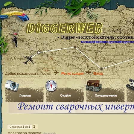
Добро пожаловать
, Гость!
Регистрация
Вход
Главная
O сайте
Полезное меню
1
Страница
1
из
1
Модератор форума:
diggerweb