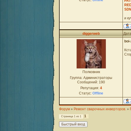
Статус:
Offline
PAT
RE
SDM
и ку
diggerweb
Дата
boi-
Кст
Сго
Полковник
Группа: Администраторы
Сообщений:
190
Репутация:
4
Статус:
Offline
Форум
»
Ремонт сварочных инверторов.
»
1
Страница
1
из
1