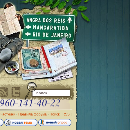
Участники
·
Правила форума
·
Поиск
·
RSS
]