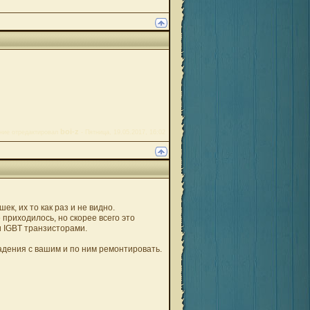
boi-z
ние отредактировал
-
Пятница, 19.05.2017, 16:02
к, их то как раз и не видно.
приходилось, но скорее всего это
и IGBT транзисторами.
падения с вашим и по ним ремонтировать.