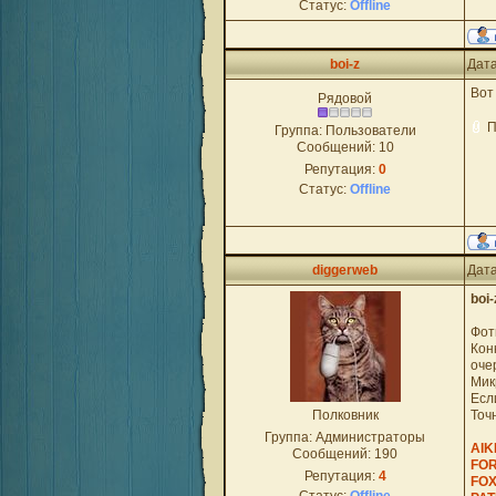
Статус:
Offline
boi-z
Дата
Вот
Рядовой
П
Группа: Пользователи
Сообщений:
10
Репутация:
0
Статус:
Offline
diggerweb
Дата
boi-
Фот
Кон
оче
Мик
Есл
Полковник
Точ
Группа: Администраторы
AIK
Сообщений:
190
FOR
Репутация:
4
FOX