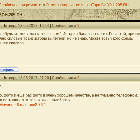
Проблемы при ремонте.
»
Ремонт сварочного инверТора БИЗОН-205 ПН
ЗОН-205 ПН
: Четверг, 18.05.2017, 16:14 | Сообщение #
1
-нибудь сталкивался с эти зверем? История банальна как и с Ресантой, при в
чно силовые транзисторы вылетели, но не знаю. Может есть у кого схема.
анее спасибо.
: Четверг, 18.05.2017, 21:20 | Сообщение #
2
z
,
о, фото и еще раз фото в очень хорошем качестве, а не туманно телефоном.
да есть шанс что-то похожее подобрать.
://invertor48.ru/forum/2-76-1