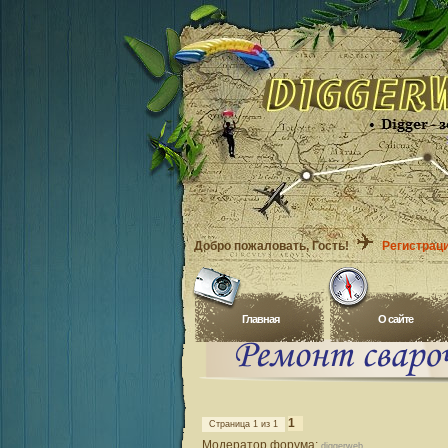
Добро пожаловать
, Гость!
Регистрац
Главная
O сайте
1
Страница
1
из
1
Модератор форума:
diggerweb