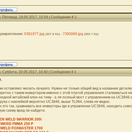
: Пятница, 19.05.2017, 15:59 | Сообщение #
3
рикрепления:
0381977.jpg
·
7393060.jpg
(307.9 Kb)
(360.7 Kb)
Сообще
: Суббота, 20.05.2017, 10:40 | Сообщение #
4
z
,
ки оставляют желать лучшего. Нужен не только общий вид а названия деталюше
кретно с таким инвертором именно с этой платой управления сталкиваться не 
редной китайский клон на тему - а ля полный мост с управлением на UC3846 
руха с наклейкой вероятно UC3846, выше TL084, слева не видно.
и это так, сравнивать все инверторы где в управлении UC3846, находить сов
ную схему вряд ли найдете.
EN WELD WARRIOR 200i
WARD FMMA 250 P
WELD FOXMASTER 1700