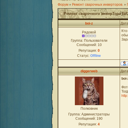
Форум
»
Ремонт сварочных инверторов.
»
Ремонт сварочного инверТора БИ
boi-z
Дата
Кто
Рядовой
обы
Зар
Группа: Пользователи
Сообщений:
10
Репутация:
0
Статус:
Offline
diggerweb
Дата
boi-
Фот
Тог
http
Полковник
Группа: Администраторы
Сообщений:
190
Репутация:
4