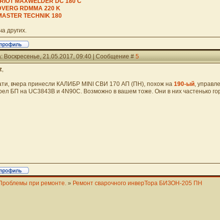
RIOT MAXWELDER DC 180 C
DVERG RDMMA 220 K
ASTER TECHNIK 180
ча других.
: Воскресенье, 21.05.2017, 09:40 | Сообщение #
5
z
,
ати, вчера принесли КАЛИБР MINI СВИ 170 АП (ПН), похож на
190-ый
, управл
рел БП на UC3843B и 4N90C. Возможно в вашем тоже. Они в них частенько гор
Проблемы при ремонте.
»
Ремонт сварочного инверТора БИЗОН-205 ПН