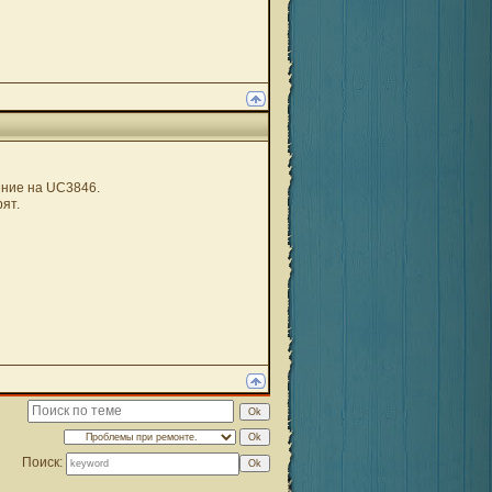
ение на UC3846.
ят.
Поиск: