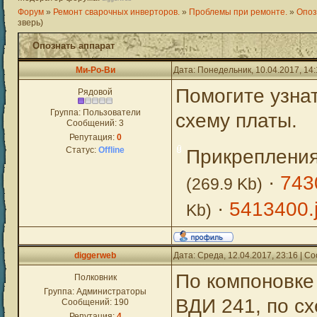
Форум
»
Ремонт сварочных инверторов.
»
Проблемы при ремонте.
»
Опоз
зверь)
Опознать аппарат
Ми-Ро-Ви
Дата: Понедельник, 10.04.2017, 14
Помогите узнат
Рядовой
Группа: Пользователи
схему платы.
Сообщений:
3
Репутация:
0
Статус:
Offline
Прикреплени
·
743
(269.9 Kb)
·
5413400.
Kb)
diggerweb
Дата: Среда, 12.04.2017, 23:16 | 
По компоновке
Полковник
Группа: Администраторы
ВДИ 241, по сх
Сообщений:
190
Репутация:
4