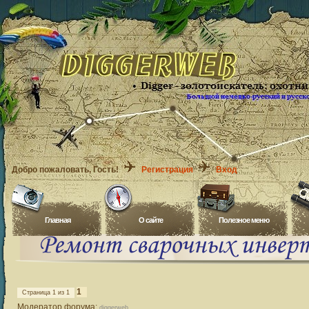
Добро пожаловать
, Гость!
Регистрация
Вход
Главная
O сайте
Полезное меню
1
Страница
1
из
1
Модератор форума:
diggerweb