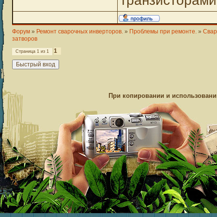
транзисторами
Форум
»
Ремонт сварочных инверторов.
»
Проблемы при ремонте.
»
Свар
затворов
1
Страница
1
из
1
При копировании и использовании