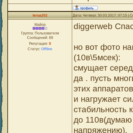
lerua202
Дата: Четверг, 30.03.2017, 07:15 |
diggerweb Спасибо
Майор
Группа: Пользователи
Сообщений:
89
Репутация:
0
но вот фото н
Статус:
Offline
(10в\5мсек):
смущает серед
да . пусть мно
этих аппарато
и нагружает си
стабильность к
до 110в(думаю
напряжению).