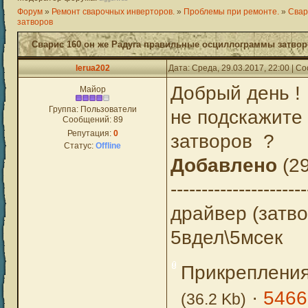
Форум
»
Ремонт сварочных инверторов.
»
Проблемы при ремонте.
»
Свар
затворов
Сварис 160 он же Радуга правильные осциллограммы затво
lerua202
Дата: Среда, 29.03.2017, 22:00 | 
Добрый день !
Майор
Группа: Пользователи
не подскажите
Сообщений:
89
Репутация:
0
затворов ?
Статус:
Offline
Добавлено
(29
----------------------
драйвер (затв
5вдел\5мсек
Прикреплени
·
5466
(36.2 Kb)