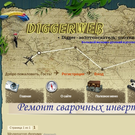
Добро пожаловать
, Гость!
Регистрация
Вход
Главная
O сайте
Полезное меню
1
Страница
1
из
1
Модератор форума:
diggerweb