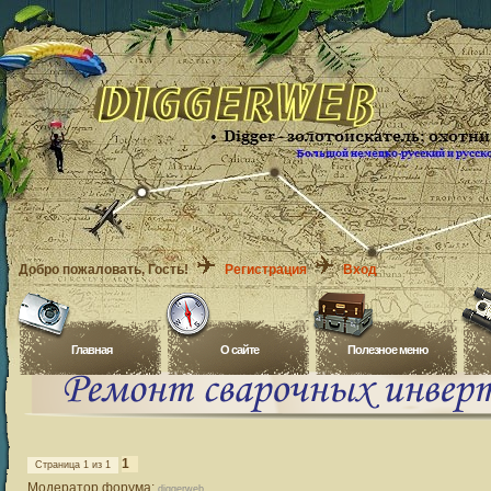
Добро пожаловать
, Гость!
Регистрация
Вход
Главная
O сайте
Полезное меню
1
Страница
1
из
1
Модератор форума:
diggerweb