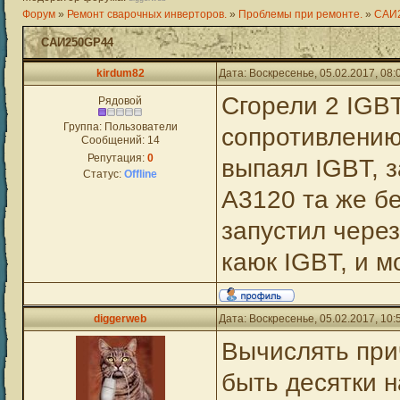
Форум
»
Ремонт сварочных инверторов.
»
Проблемы при ремонте.
»
САИ
САИ250GP44
kirdum82
Дата: Воскресенье, 05.02.2017, 08
Сгорели 2 IGBT
Рядовой
Группа: Пользователи
сопротивлению
Сообщений:
14
Репутация:
0
выпаял IGBT, з
Статус:
Offline
А3120 та же бе
запустил через
каюк IGBT, и м
diggerweb
Дата: Воскресенье, 05.02.2017, 10
Вычислять прич
быть десятки н