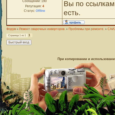
Сообщений:
190
Вы по ссылкам
Репутация:
4
есть.
Статус:
Offline
Форум
»
Ремонт сварочных инверторов.
»
Проблемы при ремонте.
»
САИ
1
Страница
1
из
1
При копировании и использовании