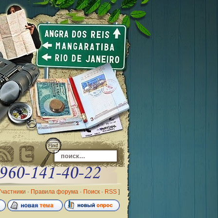
Участники
·
Правила форума
·
Поиск
·
RSS
]