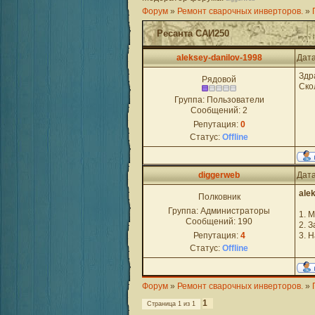
Форум
»
Ремонт сварочных инверторов.
»
Ресанта САИ250
aleksey-danilov-1998
Дата
Здр
Рядовой
Ско
Группа: Пользователи
Сообщений:
2
Репутация:
0
Статус:
Offline
diggerweb
Дата
ale
Полковник
Группа: Администраторы
1. 
Сообщений:
190
2. 
Репутация:
4
3. 
Статус:
Offline
Форум
»
Ремонт сварочных инверторов.
»
1
Страница
1
из
1