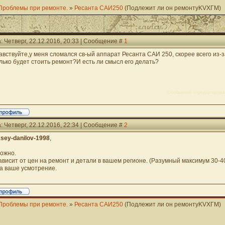
Проблемы при ремонте.
»
Ресанта САИ250
(Подлежит ли он ремонтуKVXГМ)
: Четверг, 22.12.2016, 20:33 | Сообщение #
1
авствуйте,у меня сломался св-ый аппарат Ресанта САИ 250, скорее всего из-
лько будет стоить ремонт?И есть ли смысл его делать?
Сообщение отредактиров
: Четверг, 22.12.2016, 22:34 | Сообщение #
2
ksey-danilov-1998
,
Можно.
Зависит от цен на ремонт и детали в вашем регионе. (Разумный максимум 30-
На ваше усмотрение.
Проблемы при ремонте.
»
Ресанта САИ250
(Подлежит ли он ремонтуKVXГМ)