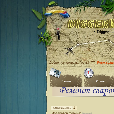
Добро пожаловать
, Гость!
Регистрац
Главная
O сайте
1
Страница
1
из
1
Модератор форума:
diggerweb