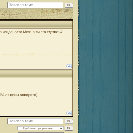
за конденсата.Можно ли его сделать?
aleksey-danilov-1998
ал
-
Четверг, 22.12.2016, 20:34
40% от цены аппарата).