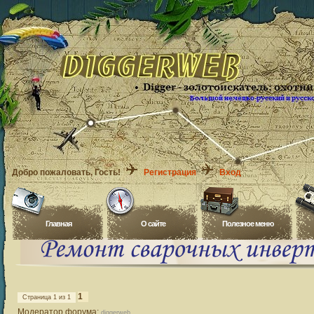
Добро пожаловать
, Гость!
Регистрация
Вход
Главная
O сайте
Полезное меню
1
Страница
1
из
1
Модератор форума:
diggerweb