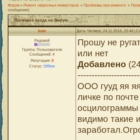
Форум
»
Ремонт сварочных инверторов.
»
Проблемы при ремонте.
»
Пров
сообщения)
Проверка входа на форум
kum
Дата: Четверг, 24.11.2016, 20:48 |
Прошу не руга
Рядовой
Группа: Пользователи
или нет
Сообщений:
4
Репутация:
0
Добавлено
(24
Статус:
Offline
----------------------
ООО гууд яя яя
личке по почт
осцилограммы 
видимо такие 
заработал.Огр