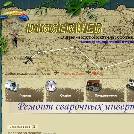
Добро пожаловать
, Гость!
Регистрация
Вход
Главная
O сайте
Полезное меню
1
Страница
1
из
1
Модератор форума:
diggerweb