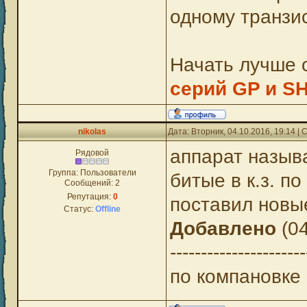
одному транзи
Начать лучше 
серий GP и S
nikolas
Дата: Вторник, 04.10.2016, 19:14 
аппарат называ
Рядовой
Группа: Пользователи
битые в к.з. п
Сообщений:
2
Репутация:
0
поставил новые
Статус:
Offline
Добавлено
(04
----------------------
по компановке