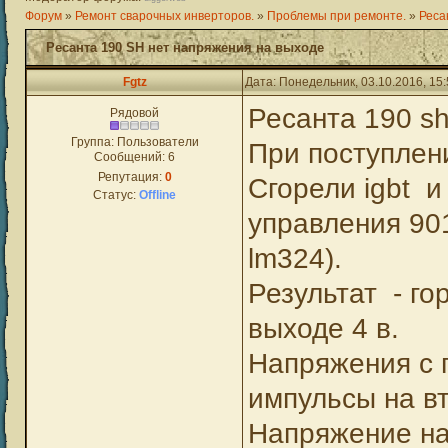
Форум
»
Ремонт сварочных инверторов.
»
Проблемы при ремонте.
»
Реса
Ресанта 190 SH нет напряжения на выходе
Fgtz
Дата: Понедельник, 03.10.2016, 15
Ресанта 190 sh
Рядовой
Группа: Пользователи
При поступлен
Сообщений:
6
Репутация:
0
Сгорели igbt и
Статус:
Offline
управления 901
lm324).
Результат - г
выходе 4 в.
Напряжения с п
импульсы на вт
Напряжение на 