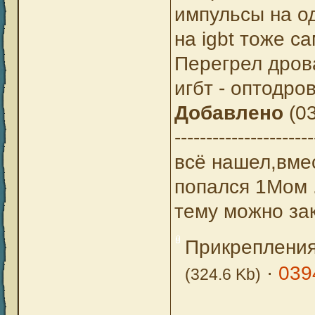
импульсы на од
на igbt тоже са
Перегрел дров
игбт - оптодро
Добавлено
(03
----------------------
всё нашел,вме
попался 1Мом 
тему можно за
Прикреплени
·
039
(324.6 Kb)