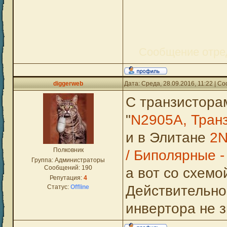
Сообщение отре
diggerweb
Дата: Среда, 28.09.2016, 11:22 | 
С транзистора
"
N2905A, Транз
и в Элитане
2N
Полковник
/ Биполярные 
Группа: Администраторы
Сообщений:
190
а вот со схемо
Репутация:
4
Действительно 
Статус:
Offline
инвертора не 