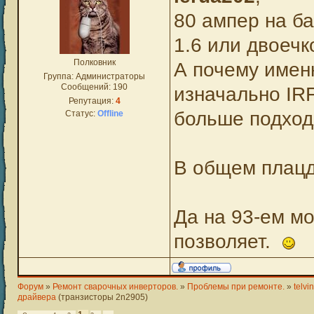
80 ампер на б
1.6 или двоечк
Полковник
А почему именн
Группа: Администраторы
Сообщений:
190
изначально IR
Репутация:
4
больше подход
Статус:
Offline
В общем плацд
Да на 93-ем м
позволяет.
Форум
»
Ремонт сварочных инверторов.
»
Проблемы при ремонте.
»
telv
драйвера
(транзисторы 2n2905)