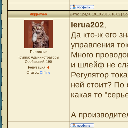
diggerweb
Дата: Среда, 19.10.2016, 10:02 | 
lerua202
,
Да кто-ж его з
управления то
Полковник
Много проводов
Группа: Администраторы
Сообщений:
190
и шлейф не сла
Репутация:
4
Регулятор тока
Статус:
Offline
ней стоит? По
какая то "серь
А производите