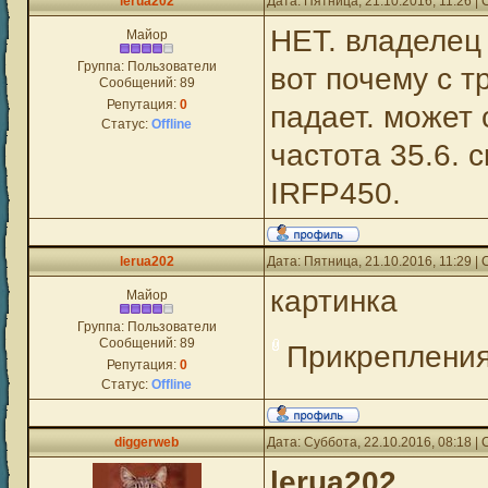
lerua202
Дата: Пятница, 21.10.2016, 11:26 
НЕТ. владелец
Майор
Группа: Пользователи
вот почему с т
Сообщений:
89
Репутация:
0
падает. может
Статус:
Offline
частота 35.6. 
IRFP450.
lerua202
Дата: Пятница, 21.10.2016, 11:29 
картинка
Майор
Группа: Пользователи
Сообщений:
89
Прикреплени
Репутация:
0
Статус:
Offline
diggerweb
Дата: Суббота, 22.10.2016, 08:18 
lerua202
,