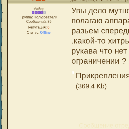
lerua202
Дата: Вторник, 18.10.2016, 19:17 
Увы дело мутно
Майор
Группа: Пользователи
полагаю аппара
Сообщений:
89
Репутация:
0
разьем спереди
Статус:
Offline
.какой-то хитр
рукава что нет
ограничении ?
Прикреплени
(369.4 Kb)
Сообщение отре