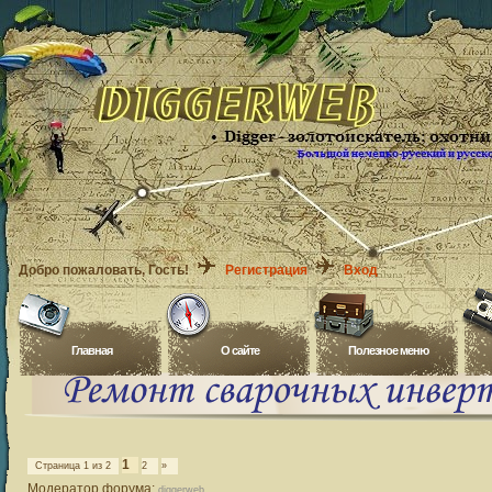
Добро пожаловать
, Гость!
Регистрация
Вход
Главная
O сайте
Полезное меню
1
Страница
1
из
2
2
»
Модератор форума:
diggerweb