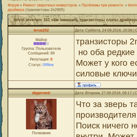
Форум
»
Ремонт сварочных инверторов.
»
Проблемы при ремонте.
»
telv
драйвера
(транзисторы 2n2905)
telvin invertarc 161 чем заменить транзисторы платы драйвер
lerua202
Дата: Суббота, 24.09.2016, 20:08 
транзисторы 2
Майор
Группа: Пользователи
но оба редкие 
Сообщений:
89
Репутация:
0
Может у кого е
Статус:
Offline
силовые ключи
diggerweb
Дата: Вторник, 27.09.2016, 09:17 
Что за зверь т
производителя
Поиск ничего н
Полковник
внутри. Может 