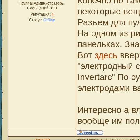
Конечно по та
Группа: Администраторы
Сообщений:
190
некоторые вещ
Репутация:
4
Разъем для пу
Статус:
Offline
На одном из ри
панельках. Зна
Вот
здесь
вверх
"электродный 
Invertarc" По 
электродами в
Интересно а вл
вообще им пол