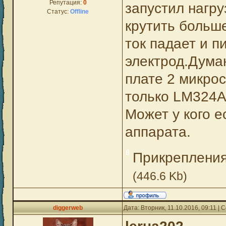
Репутация:
0
запустил нагру
Статус:
Offline
крутить больше
ток падает и 
электрод.Думаю
плате 2 микро
только LM324
Может у кого е
аппарата.
Прикреплени
(446.6 Kb)
diggerweb
Дата: Вторник, 11.10.2016, 09:11 |