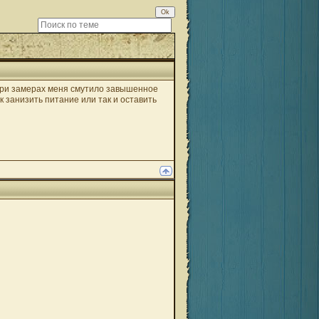
При замерах меня смутило завышенное
к занизить питание или так и оставить