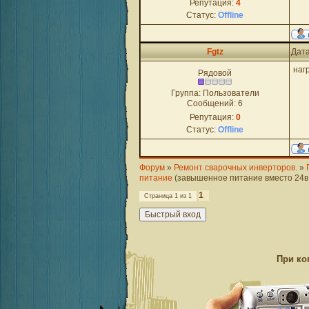
Репутация:
4
Статус:
Offline
Fgtz
Дата
наг
Рядовой
Группа: Пользователи
Сообщений:
6
Репутация:
0
Статус:
Offline
Форум
»
Ремонт сварочных инверторов.
»
питание
(завышенное питание вместо 24в 
1
Страница
1
из
1
При ко