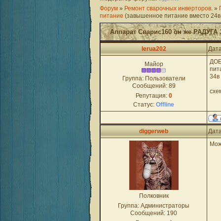
Форум
»
Ремонт сварочных инверторов.
»
питание
(завышенное питание вместо 24в 
Аппарат Сварис160 он же РАДУГА 
lerua202
Дата
ДОБ
Майор
пит
34в
Группа: Пользователи
Сообщений:
89
cхе
Репутация:
0
Статус:
Offline
diggerweb
Дата
Мож
Полковник
Группа: Администраторы
Сообщений:
190