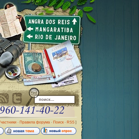
Участники
·
Правила форума
·
Поиск
·
RSS
]