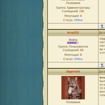
Полковник
Группа: Администраторы
Сообщений:
190
Репутация:
4
Статус:
Offline
lerua202
Дата
dig
Майор
пос
ско
Группа: Пользователи
вы 
Сообщений:
89
а о
Репутация:
0
Статус:
Offline
diggerweb
Дата
ler
Был
но 
10 
выг
тол
Полковник