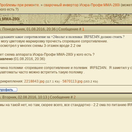
Проблемы при ремонте.
»
сварочный инвертор Искра-Профи ММА-280i
(може
ого есть ?)
 ММА-280i
: Понедельник, 01.08.2016, 20:36 | Сообщение #
1
одскажите какое сопротивление на +24вольт и полевики IRF9Z34N должно стоять ?
е могу цветовую маркировку прочесть сгоревшее сопротивление.
росмотрел у многих схемы 3-этажек вроде 2.2 ом
ет схема аппарата Искра-Профи ММА-280i у кого есть ?
авлено
(01.08.2016, 20:36)
----------------------------------------
чина поломки -сгоревшее сопротивление и полевик IRF9Z34N. Я заметил у 
уавтоматы часто можно встретить такую поломку .
рикрепления:
2218843.jpg
·
5870113.jpg
(117.1 Kb)
(163.2 Kb)
: Вторник, 02.08.2016, 10:13 | Сообщение #
2
мы на такой нет, но там, скорее всего, все стандартно - 2.2 ома по питанию IRF