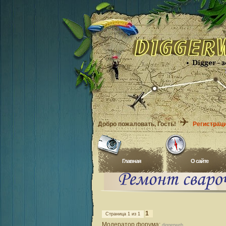
Добро пожаловать
, Гость!
Регистрац
Главная
O сайте
1
Страница
1
из
1
Модератор форума:
diggerweb