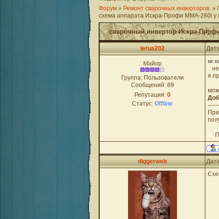
Форум
»
Ремонт сварочных инверторов.
»
схема аппарата Искра-Профи ММА-280i у к
сварочный инвертор Искра-Профи
lerua202
Дата
не п
Майор
. н
я п
Группа: Пользователи
Сообщений:
89
мож
Репутация:
0
Доб
Статус:
Offline
-----
При
пол
П
diggerweb
Дата
Схе