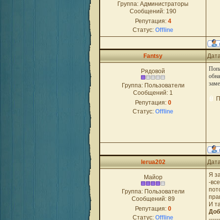
Группа: Администраторы
Сообщений:
190
Репутация:
4
Статус:
Offline
Fantsy
Дата
Попа
Рядовой
обна
заме
Группа: Пользователи
Сообщений:
1
П
Репутация:
0
Статус:
Offline
lerua202
Дата
Я з
Майор
-вс
пот
Группа: Пользователи
пра
Сообщений:
89
И т
Репутация:
0
Доб
Статус:
Offline
-----