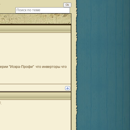
т
серии "Искра-Профи" что инверторы что
.