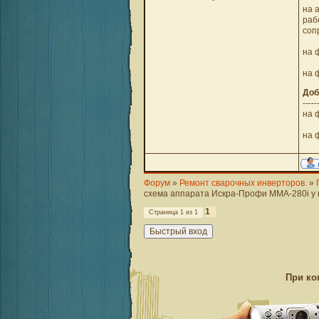
на 
раб
соп
на 
на ф
Доб
-----
на 
на ф
Форум
»
Ремонт сварочных инверторов.
»
схема аппарата Искра-Профи ММА-280i у к
1
Страница
1
из
1
При ко