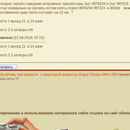
аппарат запаял заведомо исправные транзисторы 2шт IRF9Z34 и 2шт IRFZ24 
отал нормально не грелись потом опять сгорел IRF9Z34 IRFZ24 и 8050d може
ротивление надо было поставит на 10 ом ?
фото 1 выход 11 и 14 шим
ото 2.3 затворы irfz
авлено
(22.08.2016, 07:21)
----------------------------------------
фото 1 выход 11 и 14 шим
ото 2.3 затворы irfz
Проблемы при ремонте.
»
сварочный инвертор Искра-Профи ММА-280i
(може
ого есть ?)
пировании и использовании материалов сайта ссылка на сайт обяза