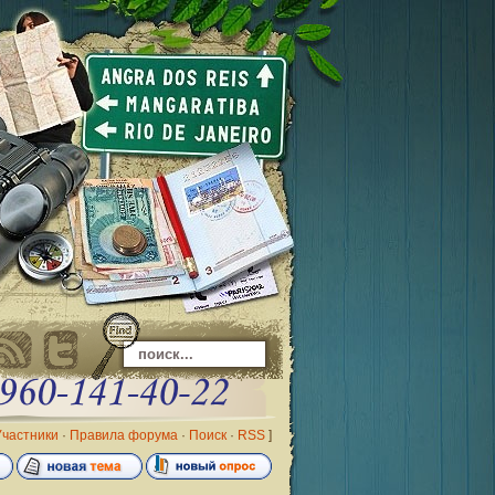
Участники
·
Правила форума
·
Поиск
·
RSS
]