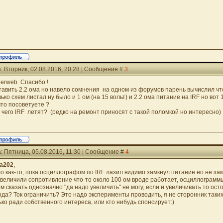
: Вторник, 02.08.2016, 20:28 | Сообщение #
3
gerweb Спасибо !
тавить 2.2 ома но навело сомнения на одном из форумов парень вычислил что в
лько схем листал ну было и 1 ом (на 15 вольт) и 2.2 ома питание на IRF но вот 
что посоветуете ?
т чего IRF летят? (редко на ремонт приносят с такой поломкой но интересно)
: Пятница, 05.08.2016, 11:30 | Сообщение #
4
ua202
,
о как-то, пока осциллографом по IRF лазил видимо замкнул питание но не зам
увеличили сопротивление что-то около 100 ом вроде работает, осциллограммы 
ом сказать однозначно "да надо увеличить" не могу, если и увеличивать то ост
ода? Ток ограничить? Это надо эксперименты проводить, я не сторонник таких
ько ради собственного интереса, или кто нибудь спонсирует:)