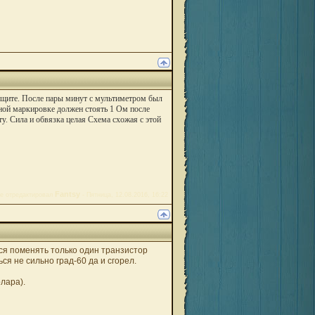
защите. После пары минут с мультиметром был
ной маркировке должен стоять 1 Ом после
ту. Сила и обвязка целая Схема схожая с этой
Fantsy
е отредактировал
-
Пятница, 12.08.2016, 16:22
ся поменять только один транзистор
ся не сильно град-60 да и сгорел.
олара).