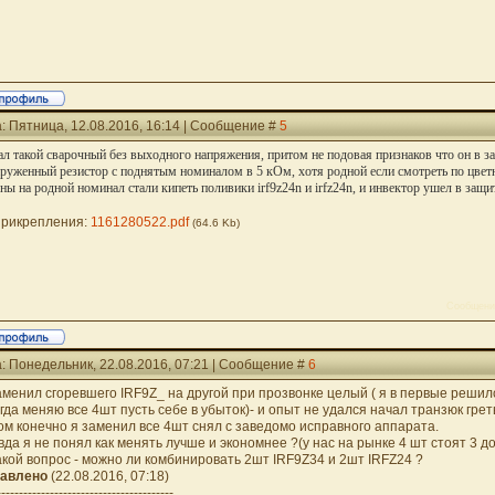
: Пятница, 12.08.2016, 16:14 | Сообщение #
5
л такой сварочный без выходного напряжения, притом не подовая признаков что он в 
руженный резистор с поднятым номиналом в 5 кОм, хотя родной если смотреть по цвет
ны на родной номинал стали кипеть поливики irf9z24n и irfz24n, и инвектор ушел в защи
рикрепления:
1161280522.pdf
(64.6 Kb)
Сообщени
: Понедельник, 22.08.2016, 07:21 | Сообщение #
6
аменил сгоревшего IRF9Z_ на другой при прозвонке целый ( я в первые решил
егда меняю все 4шт пусть себе в убыток)- и опыт не удался начал транзюк греть
ом конечно я заменил все 4шт снял с заведомо исправного аппарата.
вда я не понял как менять лучше и экономнее ?(у нас на рынке 4 шт стоят 3 д
акой вопрос - можно ли комбинировать 2шт IRF9Z34 и 2шт IRFZ24 ?
авлено
(22.08.2016, 07:18)
----------------------------------------