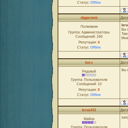
Статус:
Offline
diggerweb
Дата
ler
Полковник
Вы 
Группа: Администраторы
Там
Сообщений:
190
Мне
Репутация:
4
Статус:
Offline
boi-z
Дата
Вы 
Рядовой
Группа: Пользователи
Сообщений:
10
Репутация:
0
Статус:
Offline
lerua202
Дата
зап
Майор
Группа: Пользователи