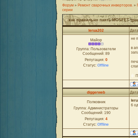
Форум
»
Ремонт сварочных инверторов.
»
серии
как правильно паять MOSFET тра
lerua202
Дата
не 
Майор
в а
Группа: Пользователи
зап
Сообщений:
89
Репутация:
0
печ
Статус:
Offline
сла
П
diggerweb
Дата
ler
Полковник
6 о
Группа: Администраторы
Сообщений:
190
Репутация:
4
Статус:
Offline