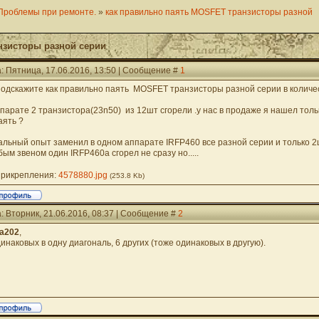
Проблемы при ремонте.
»
как правильно паять MOSFET транзисторы разной
нзисторы разной серии
: Пятница, 17.06.2016, 13:50 | Сообщение #
1
подскажите как правильно паять MOSFET транзисторы разной серии в количе
ппарате 2 транзистора(23n50) из 12шт сгорели .у нас в продаже я нашел толь
аять ?
альный опыт заменил в одном аппарате IRFP460 все разной серии и только 2ш
бым звеном один IRFP460a сгорел не сразу но.....
рикрепления:
4578880.jpg
(253.8 Kb)
: Вторник, 21.06.2016, 08:37 | Сообщение #
2
ua202
,
динаковых в одну диагональ, 6 других (тоже одинаковых в другую).