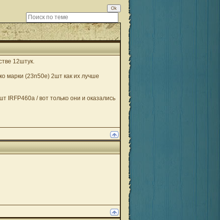
стве 12штук.
ко марки (23n50e) 2шт как их лучше
т IRFP460a / вот только они и оказались