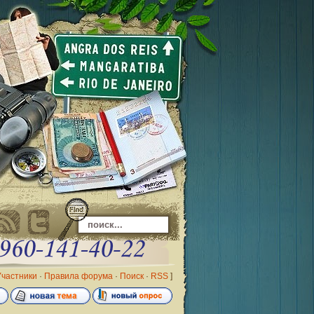
Участники
·
Правила форума
·
Поиск
·
RSS
]