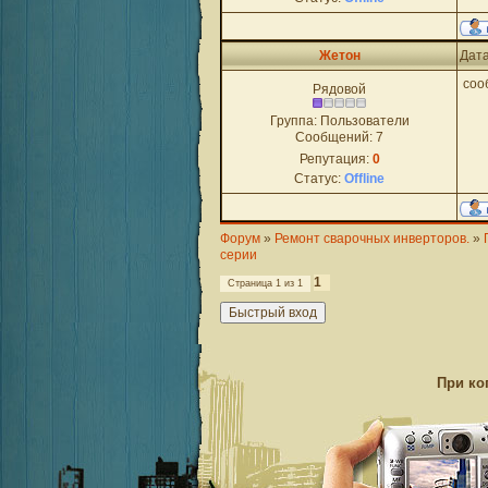
Жетон
Дата
соо
Рядовой
Группа: Пользователи
Сообщений:
7
Репутация:
0
Статус:
Offline
Форум
»
Ремонт сварочных инверторов.
»
серии
1
Страница
1
из
1
При ко