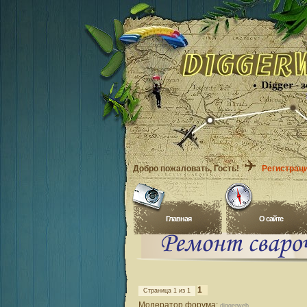
Добро пожаловать
, Гость!
Регистрац
Главная
O сайте
1
Страница
1
из
1
Модератор форума:
diggerweb