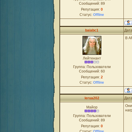
Сообщений:
89
Репутация:
0
Статус:
Offline
baiabc1
Дата
В A
Лейтенант
Группа: Пользователи
Сообщений:
60
Репутация:
2
Статус:
Offline
lerua202
Дата
Они
Майор
наг
Группа: Пользователи
Сообщений:
89
Репутация:
0
Статус:
Offline