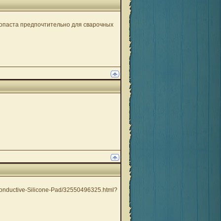
мопаста предпочтительно для сварочных
onductive-Silicone-Pad/32550496325.html?