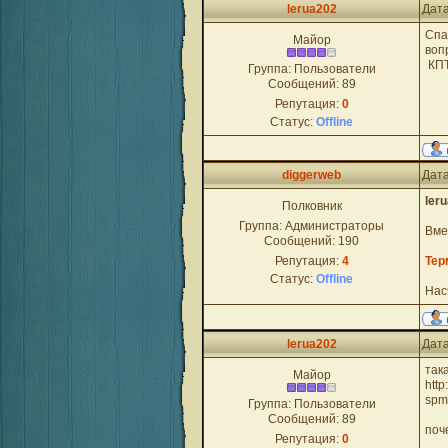
lerua202
Дата
Спа
Майор
воп
КПТ
Группа: Пользователи
Сообщений:
89
Репутация:
0
Статус:
Offline
diggerweb
Дата
ler
Полковник
Группа: Администраторы
Вме
Сообщений:
190
Репутация:
4
Тер
Статус:
Offline
Нас
lerua202
Дата
так
Майор
htt
spm
Группа: Пользователи
Сообщений:
89
поч
Репутация:
0