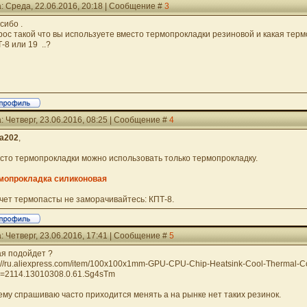
: Среда, 22.06.2016, 20:18 | Сообщение #
3
сибо .
рос такой что вы используете вместо термопрокладки резиновой и какая тер
-8 или 19 ..?
: Четверг, 23.06.2016, 08:25 | Сообщение #
4
ua202
,
сто термопрокладки можно использовать только термопрокладку.
мопрокладка силиконовая
чет термопасты не заморачивайтесь: КПТ-8.
: Четверг, 23.06.2016, 17:41 | Сообщение #
5
ая подойдет ?
p://ru.aliexpress.com/item/100x100x1mm-GPU-CPU-Chip-Heatsink-Cool-Thermal-C
=2114.13010308.0.61.Sg4sTm
ему спрашиваю часто приходится менять а на рынке нет таких резинок.