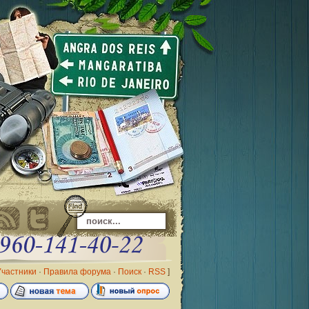
Участники
·
Правила форума
·
Поиск
·
RSS
]