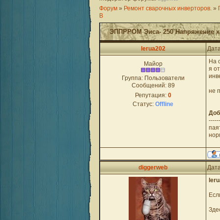
Форум
»
Ремонт сварочных инверторов.
»
В
ЭППРРОМ Эиса- 250 Напряжение хо
lerua202
Дата
На 
Майор
я о
инв
Группа: Пользователи
Сообщений:
89
не 
Репутация:
0
Статус:
Offline
Доб
-----
пая
нор
diggerweb
Дата
ler
Есл
Зде