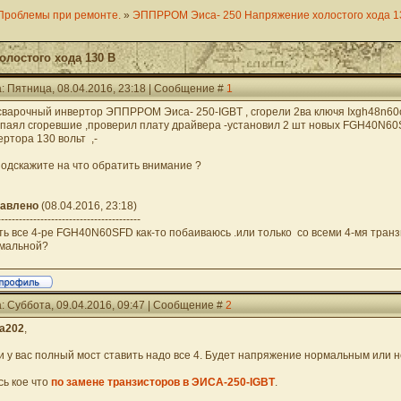
Проблемы при ремонте.
»
ЭППРРОМ Эиса- 250 Напряжение холостого хода 1
лостого хода 130 В
: Пятница, 08.04.2016, 23:18 | Сообщение #
1
сварочный инвертор ЭППРРОМ Эиса- 250-IGBT , сгорели 2ва ключя Ixgh48n60
тпаял сгоревшие ,проверил плату драйвера -установил 2 шт новых FGH40N60S
ертора 130 вольт ,-
подскажите на что обратить внимание ?
авлено
(08.04.2016, 23:18)
----------------------------------------
ть все 4-ре FGH40N60SFD как-то побаиваюсь .или только со всеми 4-мя тра
мальной?
: Суббота, 09.04.2016, 09:47 | Сообщение #
2
ua202
,
и у вас полный мост ставить надо все 4. Будет напряжение нормальным или н
сь кое что
по замене транзисторов в ЭИСА-250-IGBT
.