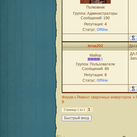
Полковник
Группа: Администраторы
Сообщений:
190
Репутация:
4
Статус:
Offline
lerua202
Дата
ДА.
Майор
Зап
Группа: Пользователи
Сообщений:
89
Репутация:
0
Статус:
Offline
Форум
»
Ремонт сварочных инверторов.
»
В
1
Страница
1
из
1