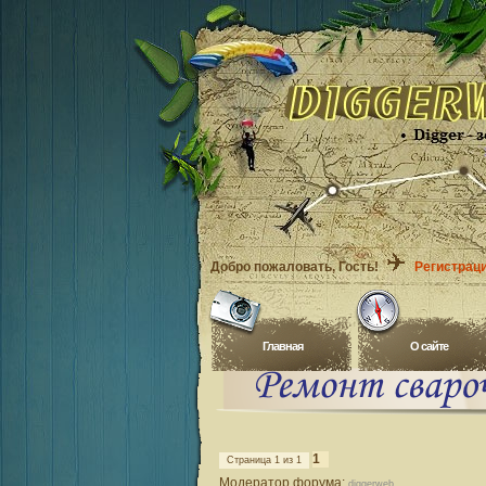
Добро пожаловать
, Гость!
Регистрац
Главная
O сайте
1
Страница
1
из
1
Модератор форума:
diggerweb