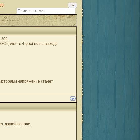
30
c301.
FD (вместо 4-рех) но на выходе
нзисторами напряжение станет
ет другой вопрос.