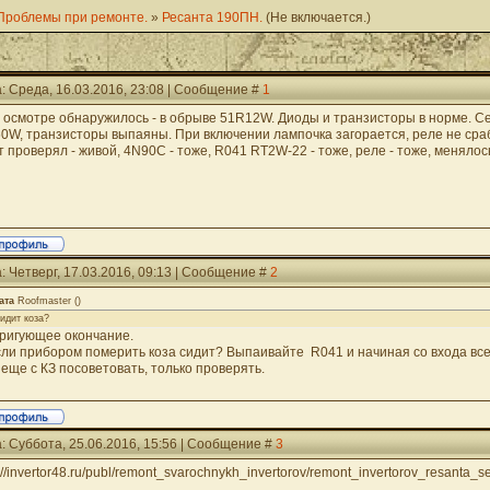
Проблемы при ремонте.
»
Ресанта 190ПН.
(Не включается.)
: Среда, 16.03.2016, 23:08 | Сообщение #
1
 осмотре обнаружилось - в обрыве 51R12W. Диоды и транзисторы в норме. Се
60W, транзисторы выпаяны. При включении лампочка загорается, реле не сраб
т проверял - живой, 4N90C - тоже, R041 RT2W-22 - тоже, реле - тоже, менялось
: Четверг, 17.03.2016, 09:13 | Сообщение #
2
ата
Roofmaster
(
)
сидит коза?
ригующее окончание.
сли прибором померить коза сидит? Выпаивайте R041 и начиная со входа все
 еще с КЗ посоветовать, только проверять.
: Суббота, 25.06.2016, 15:56 | Сообщение #
3
://invertor48.ru/publ/remont_svarochnykh_invertorov/remont_invertorov_resanta_s