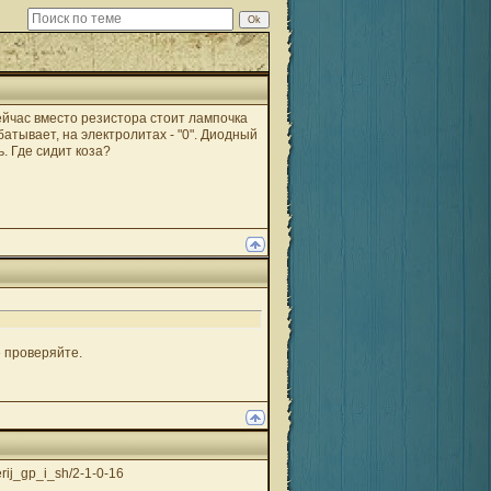
йчас вместо резистора стоит лампочка
атывает, на электролитах - "0". Диодный
. Где сидит коза?
 проверяйте.
erij_gp_i_sh/2-1-0-16