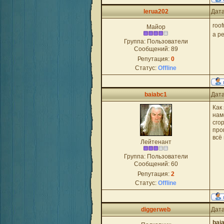
lerua202
Дата
roo
Майор
а р
Группа: Пользователи
Сообщений:
89
Репутация:
0
Статус:
Offline
baiabc1
Дата
Как
нам
сго
про
всё
Лейтенант
Группа: Пользователи
Сообщений:
60
Репутация:
2
Статус:
Offline
diggerweb
Дата
bai