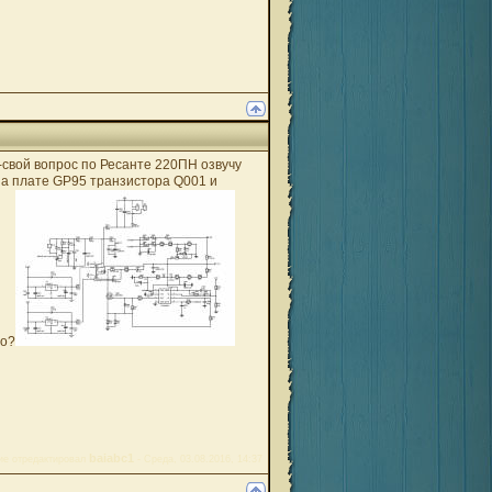
-свой вопрос по Ресанте 220ПН озвучу
на плате GP95 транзистора Q001 и
но?
baiabc1
е отредактировал
-
Среда, 03.08.2016, 14:37