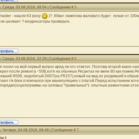
: Среда, 03.08.2016, 09:54 | Сообщение #
5
fmaster - нашли КЗ (козу
)?. 60ват лампочка маловато будет лучше от 100w
еле шелкает ? конденсаторы проверьте .
: Среда, 03.08.2016, 22:29 | Сообщение #
6
 я понял на мой первый вопрос вряд-ли кто ответит. Поэтому второй-какое н
ерил после ремонта ~50В,хотя на обычных Ресантах не мене 80 как помню.Р
ревший R008, недобитый D007(на FR157),новый на вид но уходивший в обрыв
паял т/к блок отключался при манипуляциях с платой.Перед испытанием хот
 порядке(осцилограммы на силовых "правильные")- опытные ремонтники-отзо
: Четверг, 04.08.2016, 08:49 | Сообщение #
7
abc1
,