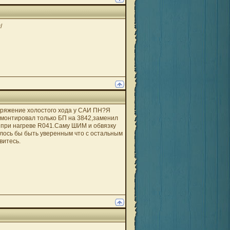
/
апряжение холостого хода у САИ ПН?Я
емонтировал только БП на 3842,заменил
 при нагреве R041.Саму ШИМ и обвязку
елось бы быть уверенным что с остальным
витесь.