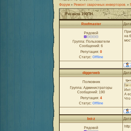
Форум
»
Ремонт сварочных инверторов.
»
Ресанта 190ПН.
Roofmaster
Дата
При
Рядовой
на 
мос
Группа: Пользователи
Сообщений:
6
Репутация:
0
Статус:
Offline
diggerweb
Дата
Цит
Полковник
Где 
Группа: Администраторы
Инт
Сообщений:
190
А е
Репутация:
4
Что
Статус:
Offline
boi-z
Дата
http
Рядовой