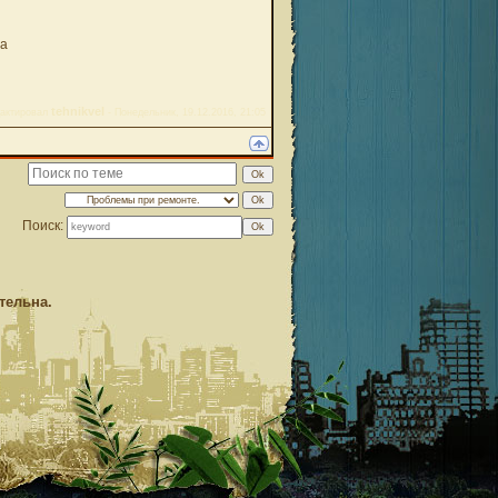
да
tehnikvel
дактировал
-
Понедельник, 19.12.2016, 21:05
Поиск:
тельна.