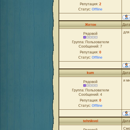
Репутация:
2
Статус:
Offline
Жетон
Дата
для
Рядовой
Группа: Пользователи
Сообщений:
7
Репутация:
0
Статус:
Offline
kum
Дата
и м
Рядовой
Группа: Пользователи
Сообщений:
4
Репутация:
0
Статус:
Offline
tehnikvel
Дата
Смо