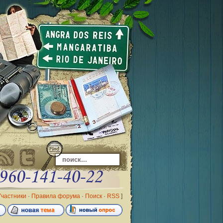
Участники
·
Правила форума
·
Поиск
·
RSS
]