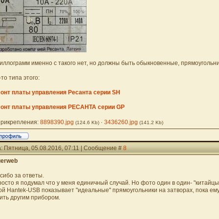
иллограмм именно с такого нет, но должны быть обыкновенные, прямоугольник
-то типа этого:
онт платы управления Ресанта серии SH
онт платы управления РЕСАНТА серии GP
рикрепления:
8898390.jpg
·
3436260.jpg
(124.6 Kb)
(141.2 Kb)
: Пятница, 05.08.2016, 07:11 | Сообщение #
8
gerweb
сибо за ответы.
росто я подумал что у меня единичный случай. Но фото один в один- "китайцы,
ой Hantek-USB показывает "идеальные" прямоугольники на затворах, пока е
ить другим прибором.