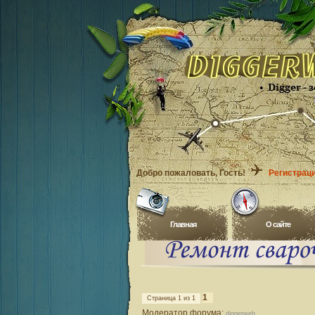
Добро пожаловать
, Гость!
Регистрац
Главная
O сайте
1
Страница
1
из
1
Модератор форума:
diggerweb