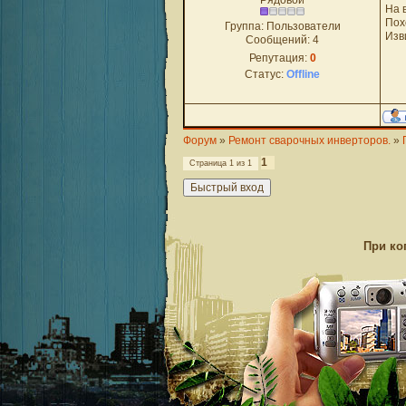
Рядовой
На 
Пох
Группа: Пользователи
Изв
Сообщений:
4
Репутация:
0
Статус:
Offline
Форум
»
Ремонт сварочных инверторов.
»
1
Страница
1
из
1
При ко