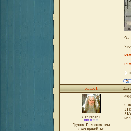
Осц
Что
Рем
Рем
П
baiabc1
Дата
dig
Спа
1.П
2.М
Лейтенант
мер
Группа: Пользователи
Сообщений:
60