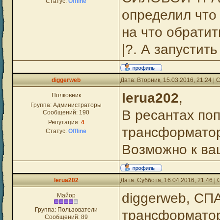
Статус:
Offline
определил что
на что обрати
|?. А запустит
diggerweb
Дата: Вторник, 15.03.2016, 21:24 
lerua202
,
Полковник
Группа: Администраторы
В ресантах по
Сообщений:
190
Репутация:
4
трансформатор
Статус:
Offline
Возможно к ва
lerua202
Дата: Суббота, 16.04.2016, 21:46 
diggerweb, СП
Майор
Группа: Пользователи
трансформатор
Сообщений:
89