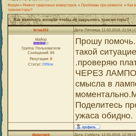
Форум
»
Ремонт сварочных инверторов.
»
Проблемы при ремонте.
»
Как 
транзисторы?
Как включить аппарат чтобы не накрылись транзисторы?
lerua202
Дата: Пятница, 11.03.2016, 21:54 
Прошу помочь.
Майор
Группа: Пользователи
такой ситуаци
Сообщений:
89
Репутация:
0
.проверяю пл
Статус:
Offline
ЧЕРЕЗ ЛАМПОЧК
смысла в ламп
моментально.М
Поделитесь пр
ужаса обидно.
diggerweb
Дата: Суббота, 12.03.2016, 12:39 