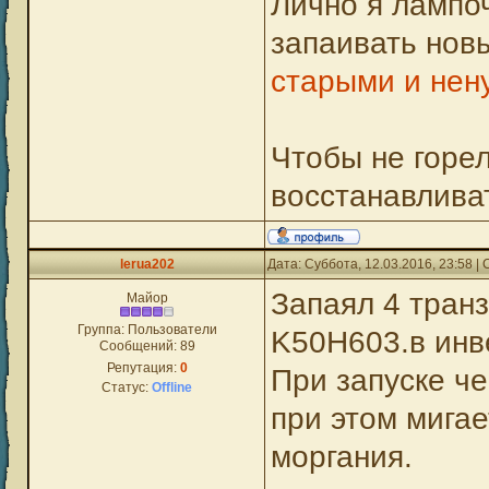
Лично я лампо
запаивать нов
старыми и не
Чтобы не горе
восстанавлива
lerua202
Дата: Суббота, 12.03.2016, 23:58 
Запаял 4 тран
Майор
Группа: Пользователи
K50H603.в ин
Сообщений:
89
Репутация:
0
При запуске ч
Статус:
Offline
при этом мигае
моргания.