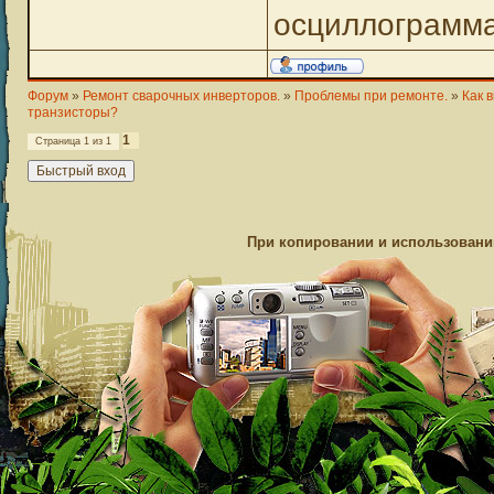
осциллограмм
Форум
»
Ремонт сварочных инверторов.
»
Проблемы при ремонте.
»
Как 
транзисторы?
1
Страница
1
из
1
При копировании и использовании