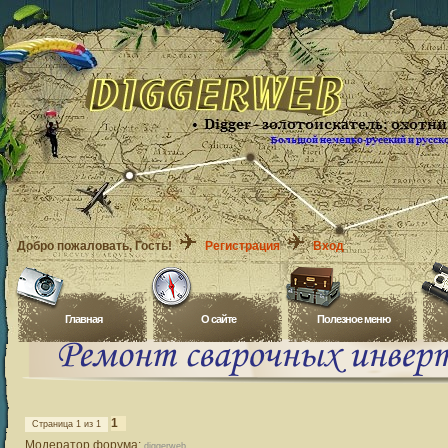
Добро пожаловать
, Гость!
Регистрация
Вход
Главная
O сайте
Полезное меню
1
Страница
1
из
1
Модератор форума:
diggerweb