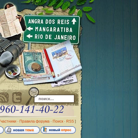
Участники
·
Правила форума
·
Поиск
·
RSS
]