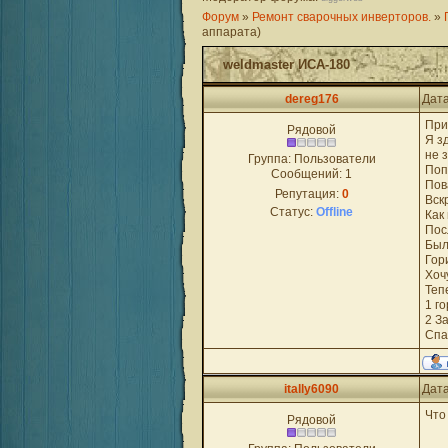
Форум
»
Ремонт сварочных инверторов.
»
аппарата)
weldmaster ИСА-180
dereg176
Дата
При
Рядовой
Я з
не 
Группа: Пользователи
Поп
Сообщений:
1
Пов
Репутация:
0
Вск
Статус:
Offline
Как
Пос
Был
Гор
Хоч
Теп
1 г
2 З
Спа
itally6090
Дата
Что
Рядовой