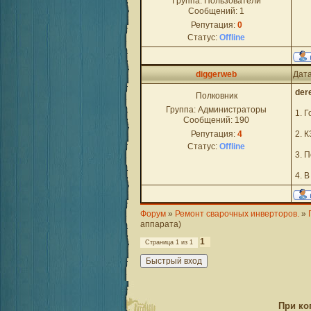
Группа: Пользователи
Сообщений:
1
Репутация:
0
Статус:
Offline
diggerweb
Дата
der
Полковник
Группа: Администраторы
1. 
Сообщений:
190
Репутация:
4
2. 
Статус:
Offline
3. 
4. 
Форум
»
Ремонт сварочных инверторов.
»
аппарата)
1
Страница
1
из
1
При ко