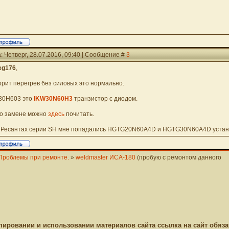
: Четверг, 28.07.2016, 09:40 | Сообщение #
3
eg176
,
Горит перегрев без силовых это нормально.
К30H603 это
IKW30N60H3
транзистор с диодом.
По замене можно
здесь
почитать.
В Ресантах серии SH мне попадались HGTG20N60A4D и HGTG30N60A4D устан
Проблемы при ремонте.
»
weldmaster ИСА-180
(пробую с ремонтом данного
пировании и использовании материалов сайта ссылка на сайт обяза