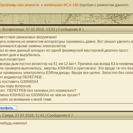
Проблемы при ремонте.
»
weldmaster ИСА-180
(пробую с ремонтом данного
: Воскресенье, 07.02.2016, 13:53 | Сообщение #
1
ветствую уважаемые форумчане!
десь новичок,но ремонтом аппаратуры занимаюсь давно. Вот решил уделить 
занимался,кроме замены электролитов.
ал ко мне данный аппарат из одной фермерской мастерской,диагноз прост.
алил дым и вырубилась.
рыл,посмотрел.
 всегда дым пустил резистор на 51 ом 12 ватт. Причина как всегда КЗ в первичк
ле проверок выяснилось , мертвы К30H603 и притом все. Это вроде те что без
и проверены электролиты ESRом,диоды. Вроде все целое. Запустил без сило
ит индикатор ПЕРЕГРЕВ .
у поставить G30N60A4
ерь пару вопросов.
орит ПЕРЕГРЕВ без силовых,это нормально?
амена К30H603 на G30N60A4 не чем не грозит?
сибо за внимание к моей теме.
: Среда, 27.07.2016, 11:41 | Сообщение #
2
 нибудь накопал