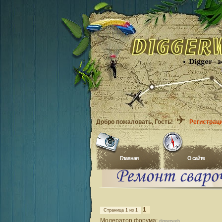
Добро пожаловать
, Гость!
Регистрац
Главная
O сайте
1
Страница
1
из
1
Модератор форума:
diggerweb