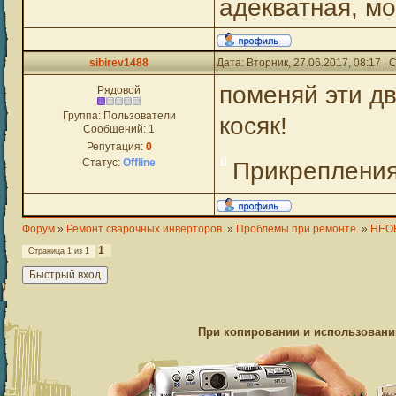
адекватная, м
sibirev1488
Дата: Вторник, 27.06.2017, 08:17 
поменяй эти дв
Рядовой
Группа: Пользователи
косяк!
Сообщений:
1
Репутация:
0
Статус:
Offline
Прикреплени
Форум
»
Ремонт сварочных инверторов.
»
Проблемы при ремонте.
»
НЕОН
1
Страница
1
из
1
При копировании и использовании