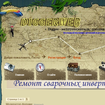
Добро пожаловать
, Гость!
Регистрация
Вход
Главная
O сайте
Полезное меню
1
Страница
1
из
1
Модератор форума:
diggerweb