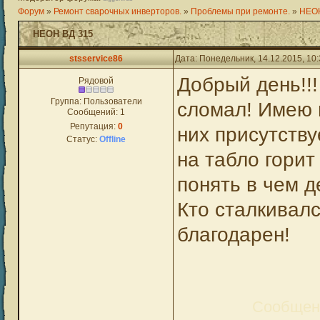
Форум
»
Ремонт сварочных инверторов.
»
Проблемы при ремонте.
»
НЕОН
НЕОН ВД 315
stsservice86
Дата: Понедельник, 14.12.2015, 10
Добрый день!!
Рядовой
Группа: Пользователи
сломал! Имею 
Сообщений:
1
Репутация:
0
них присутств
Статус:
Offline
на табло горит
понять в чем 
Кто сталкивалс
благодарен!
Сообщен