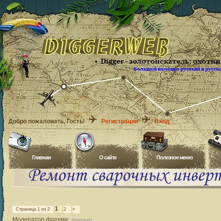
Добро пожаловать
, Гость!
Регистрация
Вход
Главная
O сайте
Полезное меню
1
Страница
1
из
2
2
»
Модератор форума:
diggerweb