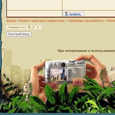
Форум
»
Ремонт сварочных инверторов.
»
Проблемы при ремонте.
»
West
1
Страница
1
из
2
2
»
При копировании и использовании