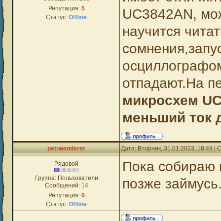
Репутация:
5
UC3842AN, мож
Статус:
Offline
научится читат
сомнения,запу
осциллографом
отпадают.На п
микросхем UC
меньший ток 
petrwenderer
Дата: Вторник, 31.01.2023, 18:49 
Пока собираю п
Рядовой
Группа: Пользователи
позже займусь.
Сообщений:
14
Репутация:
0
Статус:
Offline