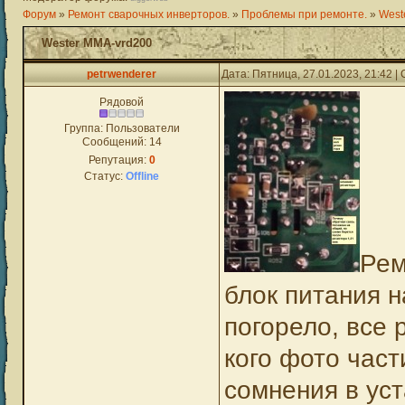
Форум
»
Ремонт сварочных инверторов.
»
Проблемы при ремонте.
»
West
Wester MMA-vrd200
petrwenderer
Дата: Пятница, 27.01.2023, 21:42 
Рядовой
Группа: Пользователи
Сообщений:
14
Репутация:
0
Статус:
Offline
Рем
блок питания 
погорело, все 
кого фото част
сомнения в уст