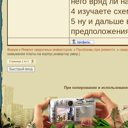
него вряд ли н
4 изучаете схе
5 ну и дальше 
предположения,
Форум
»
Ремонт сварочных инверторов.
»
Проблемы при ремонте.
»
свар
замыкания платы на корпус,инвертор умер.)
1
Страница
1
из
1
При копировании и использовании