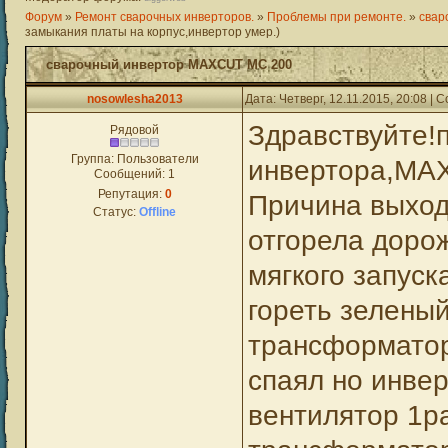
Форум
»
Ремонт сварочных инверторов.
»
Проблемы при ремонте.
»
свар
замыкания платы на корпус,инвертор умер.)
сварочный инвертор MAXCUT MC 200
nosowlesha2013
Дата: Четверг, 12.11.2015, 20:08 |
Здравствуйте!
Рядовой
Группа: Пользователи
инвертора,MA
Сообщений:
1
Репутация:
0
Причина выхода
Статус:
Offline
отгорела доро
мягкого запуск
гореть зеленый
трансформатор
спаял но инвер
вентилятор 1ра