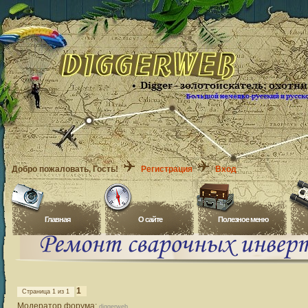
Добро пожаловать
, Гость!
Регистрация
Вход
Главная
O сайте
Полезное меню
1
Страница
1
из
1
Модератор форума:
diggerweb