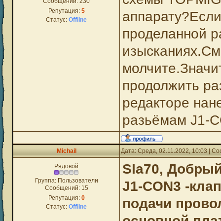
Сообщений:
230
Репутация:
5
аппарату?Если
Статус:
Offline
проделанной р
изысканиях.См
молчите.Значи
продолжить ра
редакторе нане
разьёмам J1-
Michail
Дата: Среда, 02.11.2022, 10:03 | 
Sla70, Добрый
Рядовой
Группа: Пользователи
J1-CON3 -клап
Сообщений:
15
Репутация:
0
подачи прово
Статус:
Offline
основной плат