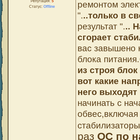
Репутация:
5
ремонтом элект
Статус:
Offline
".
..только в с
результат ".
.. 
сгорает стаби
вас завышено н
блока питания.
из строя блок
вот какие нап
него выходят 
начинать с на
обвес,включая
стабилизаторы
раз
ОС по 