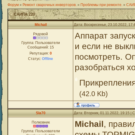
Форум
»
Ремонт сварочных инверторов.
»
Проблемы при ремонте.
»
САИ
САИПА 220
Michail
Дата: Воскресенье, 23.10.2022, 17
Аппарат запуск
Рядовой
Группа: Пользователи
и если не выкл
Сообщений:
15
Репутация:
0
посмотреть. Оп
Статус:
Offline
разобраться х
Прикреплени
(42.0 Kb)
Sla70
Дата: Вторник, 01.11.2022, 19:15 
Michail
, прави
Полковник
Группа: Пользователи
схемы TOPMIG