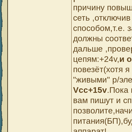
причину повыш
сеть ,отключив
способом,т.е.
должны соотве
дальше ,прове
цепям:+24v,
и 
повезёт(хотя я
"живыми" р/эл
Vcc+15v
.Пока 
вам пишут и с
позволите,нач
питания(БП),бу
аппарат!