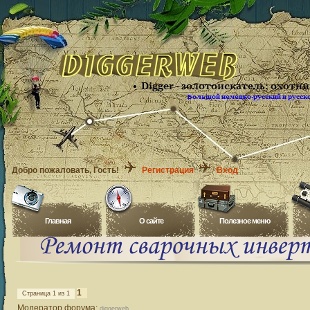
Добро пожаловать
, Гость!
Регистрация
Вход
Главная
O сайте
Полезное меню
1
Страница
1
из
1
Модератор форума:
diggerweb