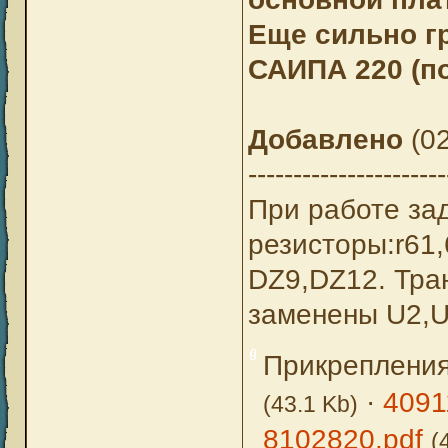
Еще сильно гр
САИПА 220 (п
Добавлено
(02
----------------------
При работе за
резисторы:r61,
DZ9,DZ12. Тран
заменены U2,U
Прикреплени
·
4091
(43.1 Kb)
8102820.pdf
(