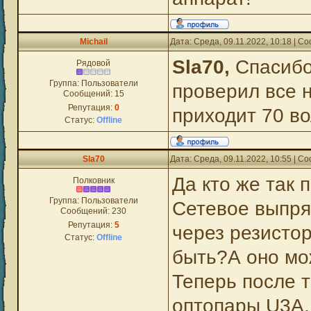
Michail
Дата: Среда, 09.11.2022, 10:18 | 
Sla70,
Спасибо
Рядовой
Группа: Пользователи
проверил все 
Сообщений:
15
Репутация:
0
приходит 70 во
Статус:
Offline
Sla70
Дата: Среда, 09.11.2022, 10:55 | 
Да кто же так 
Полковник
Группа: Пользователи
Сетевое выпря
Сообщений:
230
Репутация:
5
через резисто
Статус:
Offline
быть?А оно мо
Теперь после т
оптопары U3A,