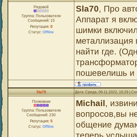
Sla70
, Про ав
Рядовой
Группа: Пользователи
Аппарат я вклю
Сообщений:
15
Репутация:
0
шимки включил
Статус:
Offline
металлизация г
найти где. (Од
трансформатор
пошевелишь и 
Sla70
Дата: Среда, 09.11.2022, 16:29 | 
Michail
, извин
Полковник
Группа: Пользователи
вопросов,вы н
Сообщений:
230
Репутация:
5
общение думаю
Статус:
Offline
теперь услыша