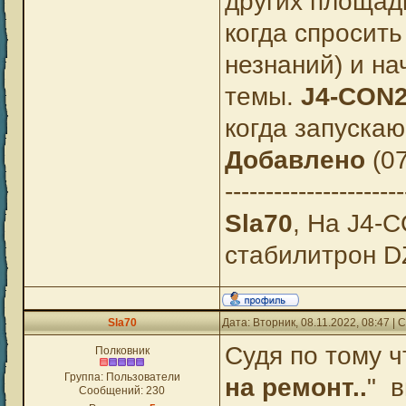
других площад
когда спросит
незнаний) и на
темы.
J4-CON
когда запускаю
Добавлено
(07
----------------------
Sla70
, На J4-
стабилитрон D
Sla70
Дата: Вторник, 08.11.2022, 08:47 
Судя по тому ч
Полковник
Группа: Пользователи
на ремонт..
" 
Сообщений:
230