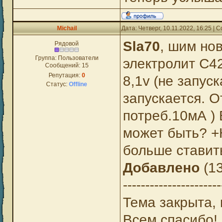
Michail
Дата: Четверг, 10.11.2022, 16:25 |
Sla70
, шим но
Рядовой
Группа: Пользователи
электролит С4
Сообщений:
15
Репутация:
0
8,1v (не запус
Статус:
Offline
запускается. О
потреб.10мА ) 
может быть? +
больше ставить
Добавлено
(13
----------------------
Тема закрыта, 
Всем спасибо!