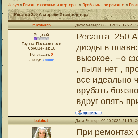
Форум
»
Ремонт сварочных инверторов.
»
Проблемы при ремонте.
»
Реса
Ресанта 250 А сгорели 2 вентилятора
mikolasnn
Дата: Четверг, 06.10.2022, 17:22 |
Ресанта 250 А
Рядовой
Группа: Пользователи
диоды в плавно
Сообщений:
16
Репутация:
0
высокое. Но фо
Статус:
Offline
, пыли нет , пр
все идеально ч
врубать боязно
вдруг опять пр
baiabc1
Дата: Четверг, 06.10.2022, 21:15 |
При ремонтах 