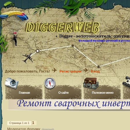
Добро пожаловать
, Гость!
Регистрация
Вход
Главная
O сайте
Полезное меню
1
Страница
1
из
1
Модератор форума:
diggerweb