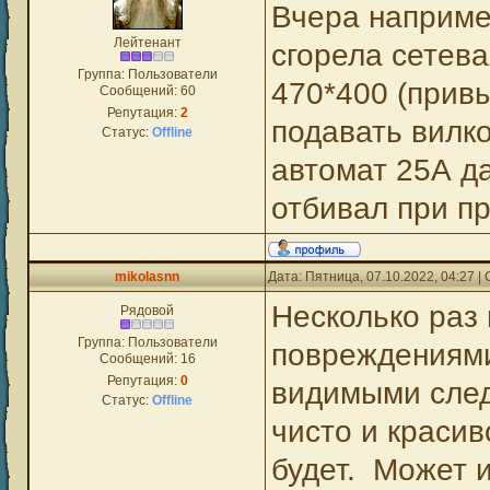
Вчера наприме
Лейтенант
сгорела сетева
Группа: Пользователи
470*400 (прив
Сообщений:
60
Репутация:
2
подавать вилк
Статус:
Offline
автомат 25А да
отбивал при п
mikolasnn
Дата: Пятница, 07.10.2022, 04:27 
Несколько раз
Рядовой
Группа: Пользователи
повреждениями
Сообщений:
16
Репутация:
0
видимыми след
Статус:
Offline
чисто и красив
будет. Может и