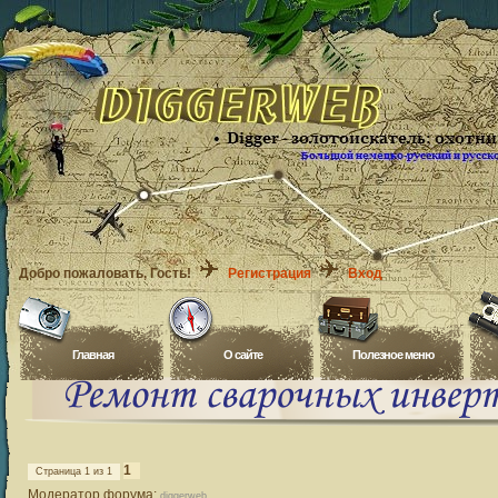
Добро пожаловать
, Гость!
Регистрация
Вход
Главная
O сайте
Полезное меню
1
Страница
1
из
1
Модератор форума:
diggerweb