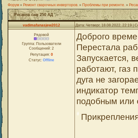
Форум
»
Ремонт сварочных инверторов.
»
Проблемы при ремонте.
»
Реса
Ресанта сам 250 АД
vadimafanasjew2012
Дата: Четверг, 18.08.2022, 22:19 |
Доброго време
Рядовой
Группа: Пользователи
Перестала рабо
Сообщений:
2
Репутация:
0
Запускается, в
Статус:
Offline
работают, газ 
дуга не загора
индикатор тем
подобным или 
Прикреплени