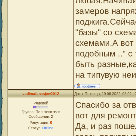
любая.Начинай
замеров напря
поджига.Сейчас
"базы" со схе
схемами.А вот 
подобным .." с
быть разные,к
на типувую неи
vadimafanasjew2012
Дата: Пятница, 19.08.2022, 08:02 
Спасибо за отв
Рядовой
Группа: Пользователи
вот для ремон
Сообщений:
2
Репутация:
0
Да, и раз поше
Статус:
Offline