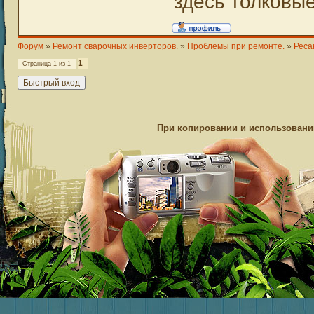
здесь толковы
Форум
»
Ремонт сварочных инверторов.
»
Проблемы при ремонте.
»
Реса
1
Страница
1
из
1
При копировании и использовании