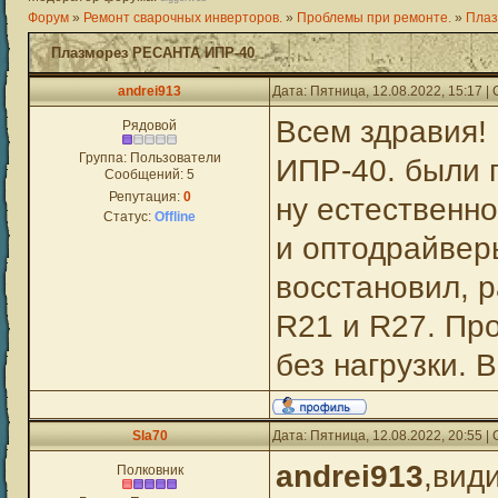
Форум
»
Ремонт сварочных инверторов.
»
Проблемы при ремонте.
»
Плаз
Плазморез РЕСАНТА ИПР-40
andrei913
Дата: Пятница, 12.08.2022, 15:17 
Всем здравия!
Рядовой
Группа: Пользователи
ИПР-40. были 
Сообщений:
5
Репутация:
0
ну естественно
Статус:
Offline
и оптодрайвер
восстановил, р
R21 и R27. Пр
без нагрузки. 
Sla70
Дата: Пятница, 12.08.2022, 20:55 
andrei913
,вид
Полковник