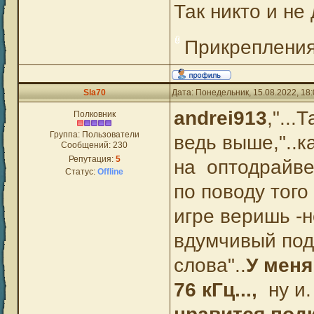
Так никто и не 
Прикреплени
Sla70
Дата: Понедельник, 15.08.2022, 18
andrei913
,"...
Полковник
Группа: Пользователи
ведь выше,"..к
Сообщений:
230
Репутация:
5
на оптодрайвер
Статус:
Offline
по поводу того
игре веришь -н
вдумчивый под
слова"..
У меня 
76 кГц
...,
ну и