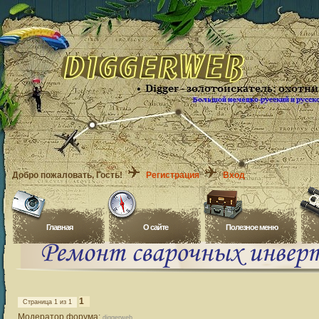
Добро пожаловать
, Гость!
Регистрация
Вход
Главная
O сайте
Полезное меню
1
Страница
1
из
1
Модератор форума:
diggerweb