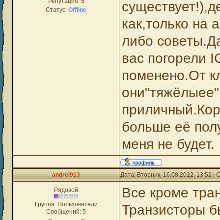
Репутация:
5
существует!),
Статус:
Offline
как,только на 
либо советы.Да
вас погорели I
поменено.От к
они"тяжёлыее",
приличный.Кор
больше её пол
меня не будет.
andrei913
Дата: Вторник, 16.08.2022, 13:52 
Все кроме тран
Рядовой
Группа: Пользователи
Транзисторы 
Сообщений:
5