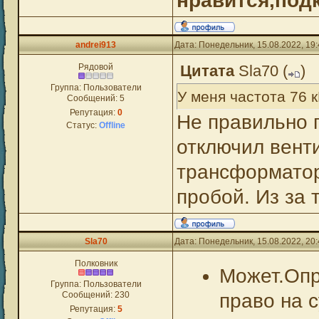
нравится,под
andrei913
Дата: Понедельник, 15.08.2022, 19
Рядовой
Цитата
Sla70
(
)
Группа: Пользователи
У меня частота 76 
Сообщений:
5
Репутация:
0
Не правильно п
Статус:
Offline
отключил вент
трансформатор
пробой. Из за
Sla70
Дата: Понедельник, 15.08.2022, 20
Полковник
Может.Опр
Группа: Пользователи
Сообщений:
230
право на 
Репутация:
5