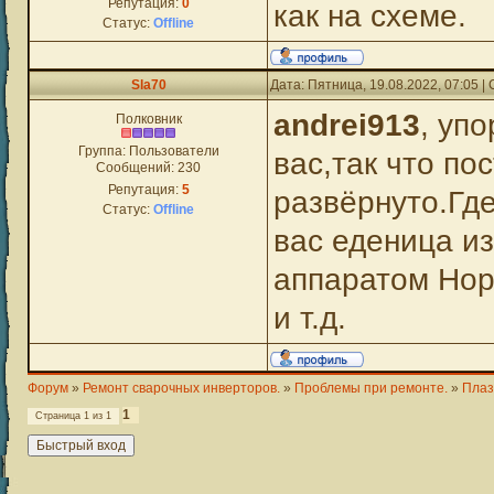
Репутация:
0
как на схеме.
Статус:
Offline
Sla70
Дата: Пятница, 19.08.2022, 07:05 
andrei913
, уп
Полковник
Группа: Пользователи
вас,так что по
Сообщений:
230
Репутация:
5
развёрнуто.Гд
Статус:
Offline
вас еденица и
аппаратом Нор
и т.д.
Форум
»
Ремонт сварочных инверторов.
»
Проблемы при ремонте.
»
Плаз
1
Страница
1
из
1