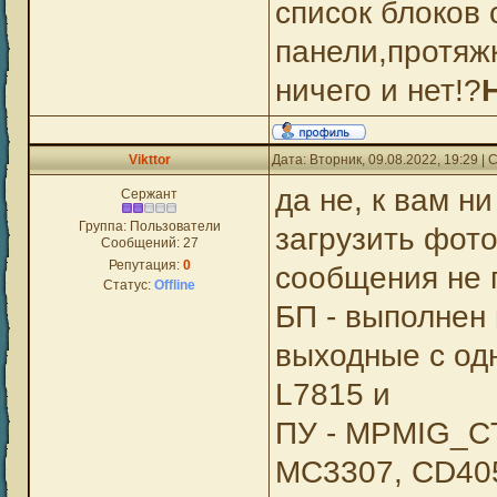
список блоков 
панели,протяжк
ничего и нет!?
Vikttor
Дата: Вторник, 09.08.2022, 19:29 
да не, к вам н
Сержант
Группа: Пользователи
загрузить фото
Сообщений:
27
Репутация:
0
сообщения не 
Статус:
Offline
БП - выполнен
выходные с одн
L7815 и 
ПУ - MPMIG_CT
MC3307, CD405