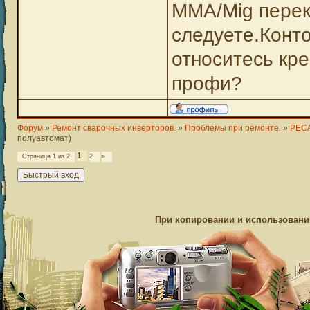
MMA/Mig перек
следуете.Конт
относитесь кре
профи?
Форум
»
Ремонт сварочных инверторов.
»
Проблемы при ремонте.
»
РЕС
полуавтомат)
1
Страница
1
из
2
2
»
При копировании и использовании