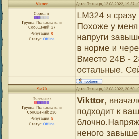
Vikttor
Дата: Пятница, 12.08.2022, 19:37 
LM324 я сразу
Сержант
Группа: Пользователи
Похоже у меня
Сообщений:
27
Репутация:
0
напруги завыш
Статус:
Offline
в норме и чере
Вместо 24В - 28
остальные. Се
Sla70
Дата: Пятница, 12.08.2022, 20:50 
Vikttor
, внача
Полковник
Группа: Пользователи
подходит к ваш
Сообщений:
230
Репутация:
5
блочно.Напряж
Статус:
Offline
неного завыше