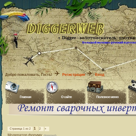
Добро пожаловать
, Гость!
Регистрация
Вход
Главная
O сайте
Полезное меню
1
Страница
1
из
2
2
»
Модератор форума:
diggerweb