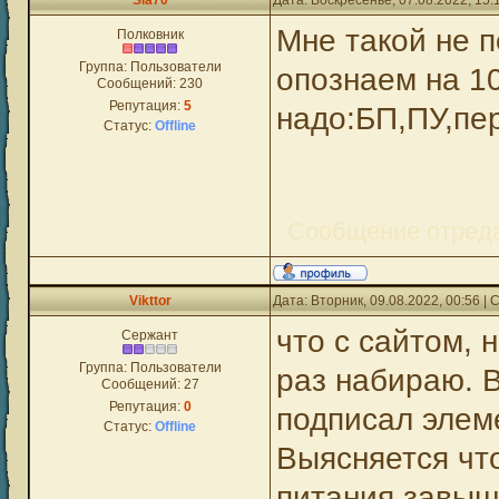
Sla70
Дата: Воскресенье, 07.08.2022, 15
Мне такой не 
Полковник
Группа: Пользователи
опознаем на 1
Сообщений:
230
Репутация:
5
надо:БП,ПУ,пе
Статус:
Offline
Сообщение отред
Vikttor
Дата: Вторник, 09.08.2022, 00:56 
что с сайтом, 
Сержант
Группа: Пользователи
раз набираю. В
Сообщений:
27
Репутация:
0
подписал элем
Статус:
Offline
Выясняется что
питания завыш