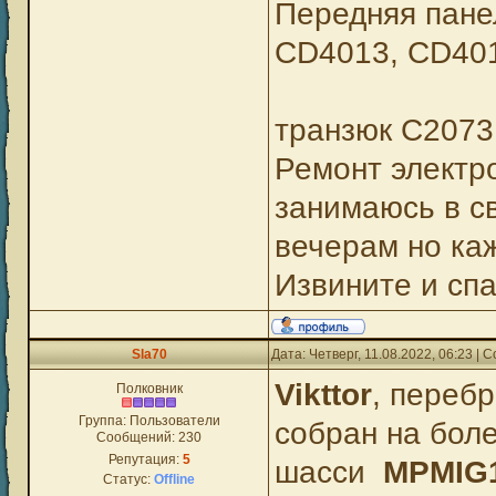
Передняя пане
CD4013, CD40
IRF9540,
транзюк C2073
Ремонт электро
занимаюсь в с
вечерам но ка
Извините и сп
Sla70
Дата: Четверг, 11.08.2022, 06:23 |
Vikttor
, перебр
Полковник
Группа: Пользователи
собран на бол
Сообщений:
230
Репутация:
5
шасси
MPMIG1
Статус:
Offline