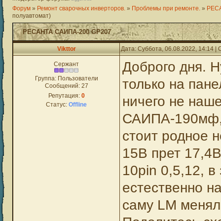
Форум
»
Ремонт сварочных инверторов.
»
Проблемы при ремонте.
»
РЕС
полуавтомат)
РЕСАНТА САИПА-200 GP207
Vikttor
Дата: Суббота, 06.08.2022, 14:14 
Доброго дня. 
Сержант
Группа: Пользователи
только на пане
Сообщений:
27
Репутация:
0
ничего не наше
Статус:
Offline
САИПА-190мф, 
стоит родное н
15В прет 17,4В
10pin 0,5,12, 
естественно на
саму LM менял,