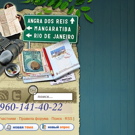
Участники
·
Правила форума
·
Поиск
·
RSS
]