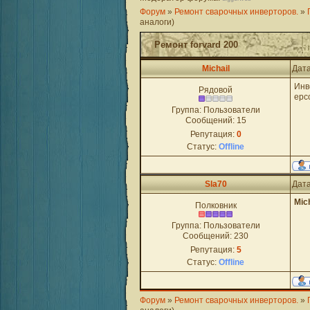
Форум
»
Ремонт сварочных инверторов.
»
аналоги)
Ремонт forvard 200
Michail
Дата
Инв
Рядовой
epc
Группа: Пользователи
Сообщений:
15
Репутация:
0
Статус:
Offline
Sla70
Дата
Mich
Полковник
Группа: Пользователи
Сообщений:
230
Репутация:
5
Статус:
Offline
Форум
»
Ремонт сварочных инверторов.
»