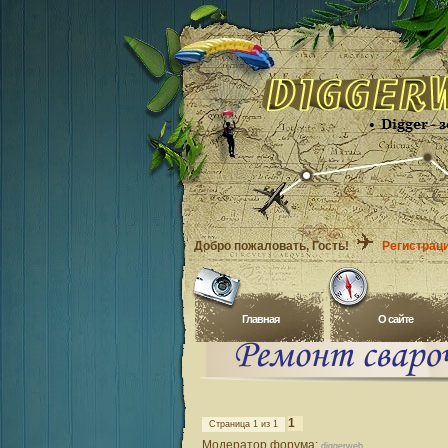
Добро пожаловать
, Гость!
Регистрац
Главная
O сайте
1
Страница
1
из
1
Модератор форума:
diggerweb