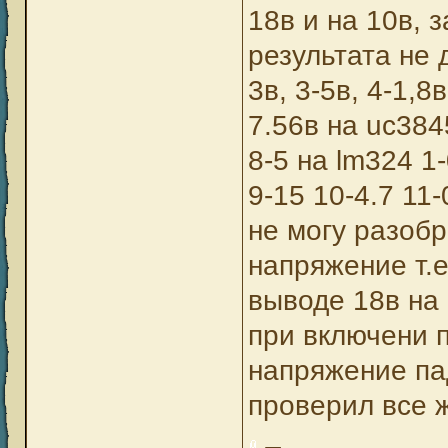
18в и на 10в, 
результата не 
3в, 3-5в, 4-1,8
7.56в на uc3845
8-5 на lm324 1-
9-15 10-4.7 11-
не могу разобр
напряжение т.
выводе 18в на 
при включени п
напряжение па
проверил все 