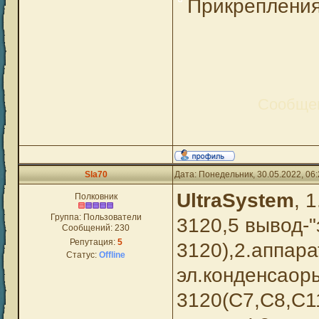
Прикреплени
Сообще
Sla70
Дата: Понедельник, 30.05.2022, 06
UltraSystem
, 1
Полковник
Группа: Пользователи
3120,5 вывод-"
Сообщений:
230
Репутация:
5
3120),2.аппар
Статус:
Offline
эл.конденсаор
3120(C7,C8,C1