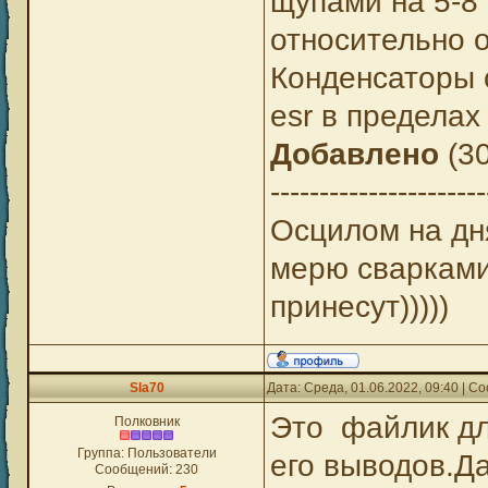
щупами на 5-8 
UltraSystem, 1.не 
относительно о
(читаь datasheet 3
Конденсаторы с
эл.конденсаоры в Б
esr в пределах
3120(C7,C8,C11,C12
Добавлено
(30
"осликом" наличие
----------------------
Осцилом на дн
мерю сварками
принесут)))))
Sla70
Дата: Среда, 01.06.2022, 09:40 | 
Это файлик дл
Полковник
Группа: Пользователи
его выводов.Д
Сообщений:
230