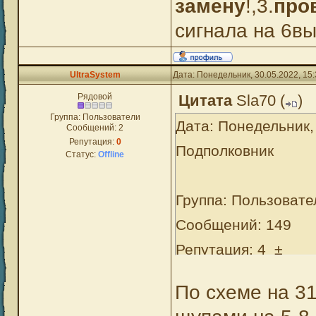
замену
!,3.
про
сигнала на 6в
UltraSystem
Дата: Понедельник, 30.05.2022, 15
Рядовой
Цитата
Sla70
(
)
Группа: Пользователи
Дата: Понедельник,
Сообщений:
2
Репутация:
0
Подполковник
Статус:
Offline
Группа: Пользовате
Сообщений: 149
Репутация: 4 ±
Замечания: 0%
По схеме на 3
Статус: Offline