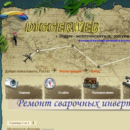
Добро пожаловать
, Гость!
Регистрация
Вход
Главная
O сайте
Полезное меню
1
Страница
1
из
1
Модератор форума:
diggerweb