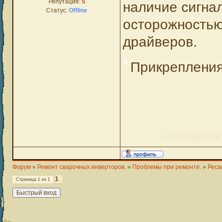
Репутация:
5
наличие сигнал
Статус:
Offline
осторожностью!
драйверов.
Прикреплени
Сообщение
Форум
»
Ремонт сварочных инверторов.
»
Проблемы при ремонте.
»
Реса
1
Страница
1
из
1