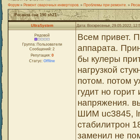
Форум
»
Ремонт сварочных инверторов.
»
Проблемы при ремонте.
»
Реса
Ресанта саи 190 sh21
UltraSystem
Дата: Воскресенье, 29.05.2022, 12
Всем привет. 
Рядовой
Группа: Пользователи
аппарата. Прин
Сообщений:
2
Репутация:
0
бы кулеры прит
Статус:
Offline
нагрузкой стук
потом. потом у
гудит но горит
напряжения. в
ШИМ uc3845, l
стабилитрон 18
заменил не по