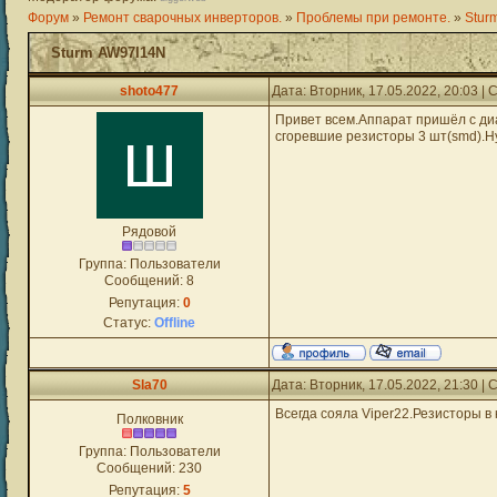
Форум
»
Ремонт сварочных инверторов.
»
Проблемы при ремонте.
»
Stur
Sturm AW97I14N
shoto477
Дата: Вторник, 17.05.2022, 20:03 
Привет всем.Аппарат пришёл с ди
сгоревшие резисторы 3 шт(smd).Н
Рядовой
Группа: Пользователи
Сообщений:
8
Репутация:
0
Статус:
Offline
Sla70
Дата: Вторник, 17.05.2022, 21:30 
Всегда сояла Viper22.Резисторы в
Полковник
Группа: Пользователи
Сообщений:
230
Репутация:
5