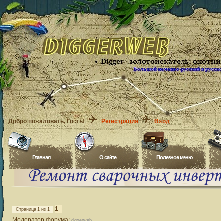
Добро пожаловать
, Гость!
Регистрация
Вход
Главная
O сайте
Полезное меню
1
Страница
1
из
1
Модератор форума:
diggerweb