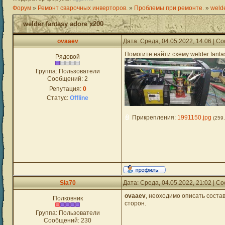
Форум
»
Ремонт сварочных инверторов.
»
Проблемы при ремонте.
»
welde
welder fantasy adore x200
ovaaev
Дата: Среда, 04.05.2022, 14:06 | 
Помогите найти схему welder fanta
Рядовой
Группа: Пользователи
Сообщений:
2
Репутация:
0
Статус:
Offline
Прикрепления:
1991150.jpg
(259
Sla70
Дата: Среда, 04.05.2022, 21:02 | 
ovaaev
, неоходимо описать соста
Полковник
сторон.
Группа: Пользователи
Сообщений:
230