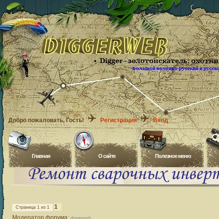
Добро пожаловать
, Гость!
Регистрация
Вход
Главная
O сайте
Полезное меню
1
Страница
1
из
1
Модератор форума:
diggerweb