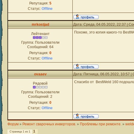
Репутация:
5
Статус:
Offline
mrkostjad
Дата: Среда, 04.05.2022, 22:37 | 
Похоже, это копия какого-то BestW
Лейтенант
Группа: Пользователи
Сообщений:
64
Репутация:
0
Статус:
Offline
ovaaev
Дата: Пятница, 06.05.2022, 10:57 
Спасибо от BestWeld 160 подошла
Рядовой
Группа: Пользователи
Сообщений:
2
Репутация:
0
Статус:
Offline
Форум
»
Ремонт сварочных инверторов.
»
Проблемы при ремонте.
»
welde
1
Страница
1
из
1