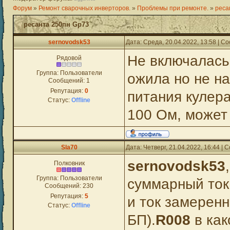
Форум
»
Ремонт сварочных инверторов.
»
Проблемы при ремонте.
»
реса
ресанта 250пн Gp73
sernovodsk53
Дата: Среда, 20.04.2022, 13:58 | 
Не включалась
Рядовой
Группа: Пользователи
ожила но не н
Сообщений:
1
Репутация:
0
питания кулера
Статус:
Offline
100 Ом, может 
Sla70
Дата: Четверг, 21.04.2022, 16:44 |
sernovodsk53
,
Полковник
Группа: Пользователи
суммарный ток
Сообщений:
230
Репутация:
5
и ток замеренн
Статус:
Offline
БП).
R008
в как