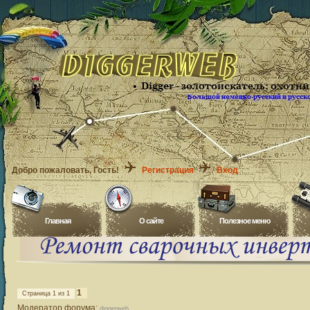
Добро пожаловать
, Гость!
Регистрация
Вход
Главная
O сайте
Полезное меню
1
Страница
1
из
1
Модератор форума:
diggerweb