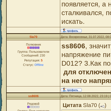
появляется, а 
сталкивался, п
искать.
Sla70
Дата: Воскресенье, 31.07.2022, 08
ss8606
, значи
Полковник
Группа: Пользователи
напряжение пи
Сообщений:
230
Репутация:
5
D012? 3.Как п
Статус:
Offline
для отключен
на него напр
ss8606
Дата: Пятница, 12.08.2022, 23:19 
Рядовой
Цитата
Sla70
(
)