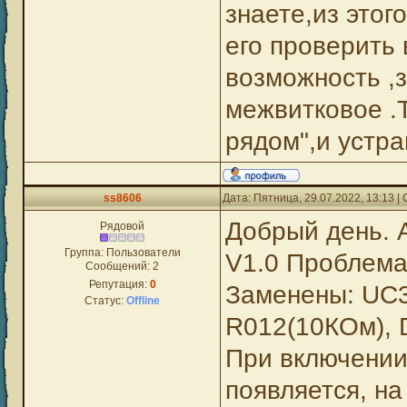
знаете,из этог
его проверить 
возможность ,
межвитковое .
рядом",и устр
ss8606
Дата: Пятница, 29.07.2022, 13:13 
Добрый день.
Рядовой
Группа: Пользователи
V1.0 Проблема
Сообщений:
2
Репутация:
0
Заменены: UC3
Статус:
Offline
R012(10КОм), D
При включении 
появляется, на