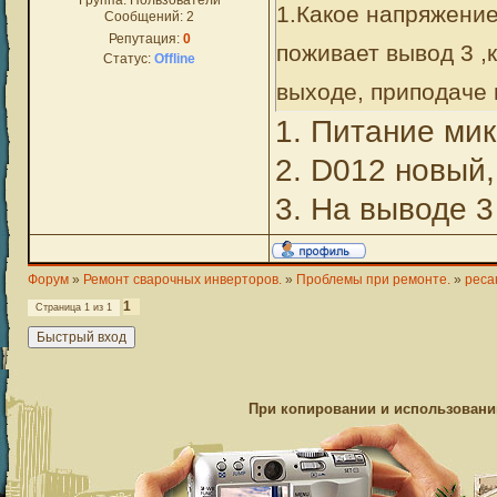
Группа: Пользователи
1.Какое напряжение
Сообщений:
2
Репутация:
0
поживает вывод 3 ,
Статус:
Offline
выходе, приподаче 
1. Питание ми
2. D012 новый,
3. На выводе 3 
Форум
»
Ремонт сварочных инверторов.
»
Проблемы при ремонте.
»
реса
1
Страница
1
из
1
При копировании и использовании