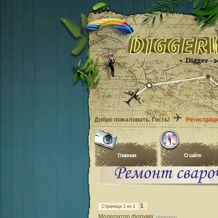
Добро пожаловать
, Гость!
Регистрац
Главная
O сайте
1
Страница
1
из
1
Модератор форума:
diggerweb