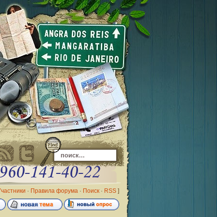
Участники
·
Правила форума
·
Поиск
·
RSS
]