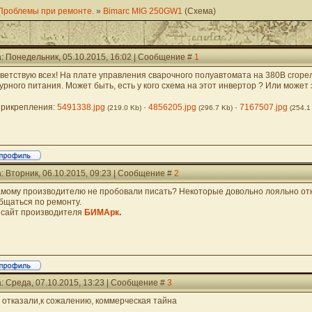
Проблемы при ремонте.
»
Bimarc MIG 250GW1
(Схема)
: Понедельник, 05.10.2015, 16:02 | Сообщение #
1
ветствую всех! На плате управления сварочного полуавтомата на 380В сгор
урного питания. Может быть, есть у кого схема на этот инвертор ? Или может
рикрепления:
5491338.jpg
·
4856205.jpg
·
7167507.jpg
(219.0 Kb)
(296.7 Kb)
(254.1
: Вторник, 06.10.2015, 09:23 | Сообщение #
2
амому производителю не пробовали писать? Некоторые довольно лояльно отно
бщаться по ремонту.
 сайт производителя
БИМАрк
.
: Среда, 07.10.2015, 13:23 | Сообщение #
3
 отказали,к сожалению, коммерческая тайна