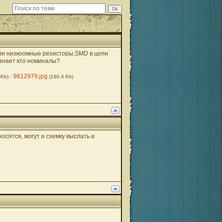
ели низкоомные резисторы,SMD в цепи
 знает кто номиналы?
·
9612979.jpg
 Kb)
(180.4 Kb)
сятся, могут и схемку выслать и