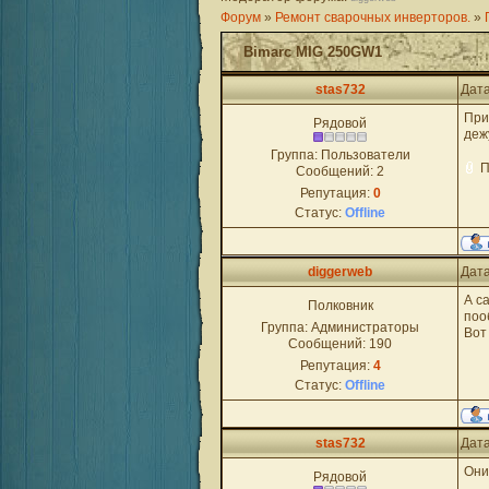
Форум
»
Ремонт сварочных инверторов.
»
Bimarc MIG 250GW1
stas732
Дата
При
Рядовой
деж
Группа: Пользователи
П
Сообщений:
2
Репутация:
0
Статус:
Offline
diggerweb
Дата
А с
Полковник
поо
Группа: Администраторы
Вот
Сообщений:
190
Репутация:
4
Статус:
Offline
stas732
Дата
Они
Рядовой