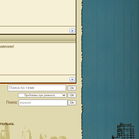
зумению!
Поиск:
тельна.