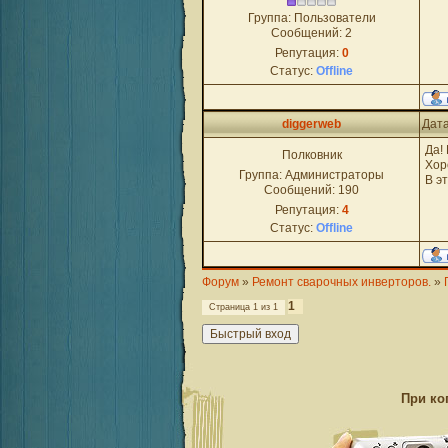
Группа: Пользователи
Сообщений:
2
Репутация:
0
Статус:
Offline
diggerweb
Дата
Да!
Полковник
Хор
Группа: Администраторы
В э
Сообщений:
190
Репутация:
4
Статус:
Offline
Форум
»
Ремонт сварочных инверторов.
»
1
Страница
1
из
1
При ко